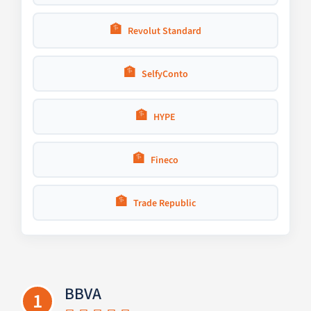
🏦
Revolut Standard
🏦
SelfyConto
🏦
HYPE
🏦
Fineco
🏦
Trade Republic
BBVA
1