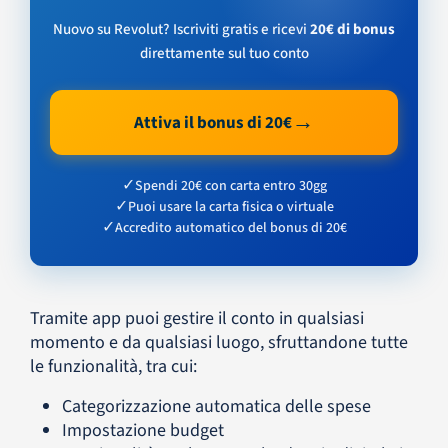
Nuovo su Revolut? Iscriviti gratis e ricevi
20€ di bonus
direttamente sul tuo conto
→
Attiva il bonus di 20€
✓
Spendi 20€ con carta entro 30gg
✓
Puoi usare la carta fisica o virtuale
✓
Accredito automatico del bonus di 20€
Tramite app puoi gestire il conto in qualsiasi
momento e da qualsiasi luogo, sfruttandone tutte
le funzionalità, tra cui:
Categorizzazione automatica delle spese
Impostazione budget