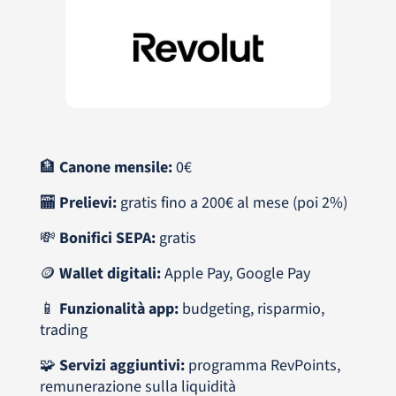
🏦
Canone mensile:
0€
🏧
Prelievi:
gratis fino a 200€ al mese (poi 2%)
💸
Bonifici SEPA:
gratis
🪙
Wallet digitali:
Apple Pay, Google Pay
📱
Funzionalità app:
budgeting, risparmio,
trading
🧩
Servizi aggiuntivi:
programma RevPoints,
remunerazione sulla liquidità