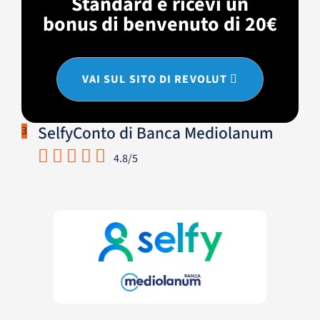
Standard e ricevi un
bonus di benvenuto di 20€
VAI SUL SITO DI REVOLUT
SelfyConto di Banca Mediolanum
3
4.8/5