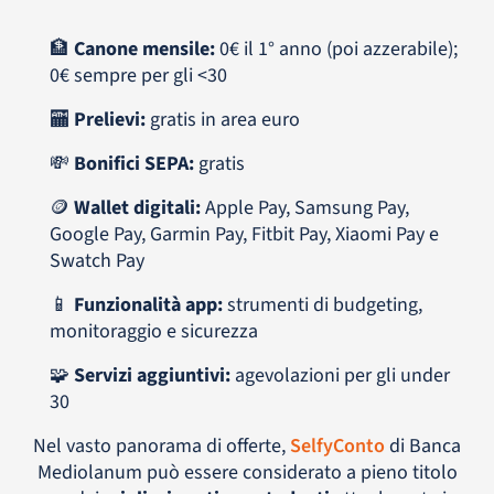
🏦
Canone mensile:
0€ il 1° anno (poi azzerabile);
0€ sempre per gli <30
🏧
Prelievi:
gratis in area euro
💸
Bonifici SEPA:
gratis
🪙
Wallet digitali:
Apple Pay, Samsung Pay,
Google Pay, Garmin Pay, Fitbit Pay, Xiaomi Pay e
Swatch Pay
📱
Funzionalità app:
strumenti di budgeting,
monitoraggio e sicurezza
🧩
Servizi aggiuntivi:
agevolazioni per gli under
30
Nel vasto panorama di offerte,
SelfyConto
di Banca
Mediolanum può essere considerato a pieno titolo