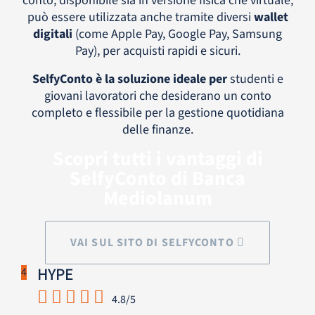
conto, disponibile sia in versione fisica che virtuale,
può essere utilizzata anche tramite diversi
wallet
digitali
(come Apple Pay, Google Pay, Samsung
Pay), per acquisti rapidi e sicuri.
SelfyConto è la soluzione ideale per
studenti e
giovani lavoratori che desiderano un conto
completo e flessibile per la gestione quotidiana
delle finanze.
Scopri tutti i vantaggi di
SelfyConto di Banca
Mediolanum
VAI SUL SITO DI SELFYCONTO
HYPE
4
4.8/5