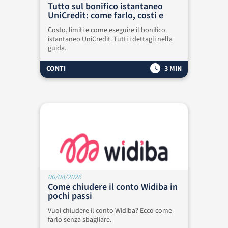
Tutto sul bonifico istantaneo
UniCredit: come farlo, costi e
limiti
Costo, limiti e come eseguire il bonifico
istantaneo UniCredit. Tutti i dettagli nella
guida.
CONTI
3 MIN
06/08/2026
Come chiudere il conto Widiba in
pochi passi
Vuoi chiudere il conto Widiba? Ecco come
farlo senza sbagliare.