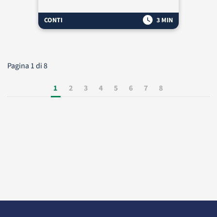
CONTI
3 MIN
Pagina 1 di 8
1
2
3
4
5
6
7
8