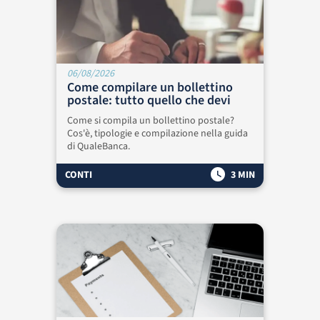
06/08/2026
Come compilare un bollettino
postale: tutto quello che devi
sapere
Come si compila un bollettino postale?
Cos'è, tipologie e compilazione nella guida
di QualeBanca.
CONTI
3 MIN