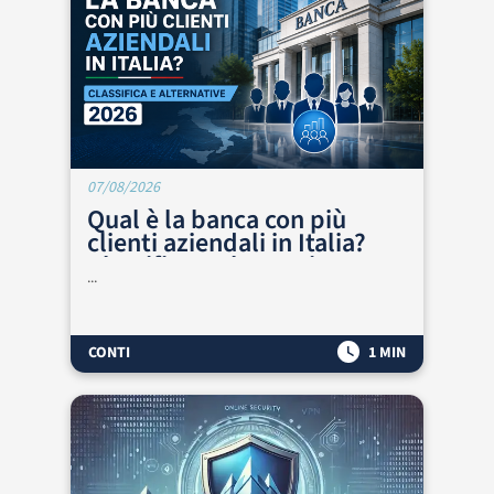
07/08/2026
Qual è la banca con più
clienti aziendali in Italia?
Classifica e alternative 2026
...
CONTI
1 MIN