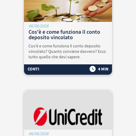
06/08/2026
Cos'è e come funziona il conto
deposito vincolato
Cos'è e come funziona il conto deposito
vincolato? Quanto conviene davvero? Ecco
tutto quello che devi sapere.
CONTI
4 MIN
06/08/2026