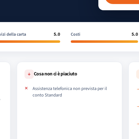
5.0
5.0
izi della carta
Costi
↓
Cosa non ci è piaciuto
Assistenza telefonica non prevista per il
conto Standard
e