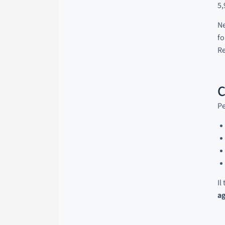
5,
Ne
fo
Re
C
P
Il
ag