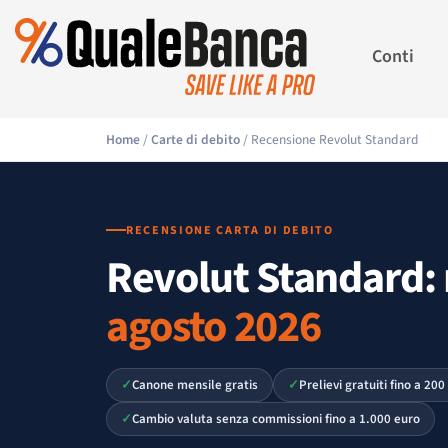
Conti
Home
/
Carte di debito
/ Recensione Revolut Standard
RECENSIONE CARTA DI DEBITO
Revolut Standard:
agosto 2026
Canone mensile gratis
Prelievi gratuiti fino a 20
Cambio valuta senza commissioni fino a 1.000 euro