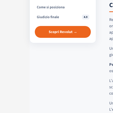
C
Come si posiziona
Giudizio finale
4.9
Re
on
Scopri Revolut →
ap
ap
Un
gi
Pe
os
L'
sc
co
Un
L'