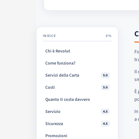
C
INDICE
0%
Chi è Revolut
Fo
tr
Come funziona?
Il
Servizi della Carta
5.0
s
Costi
5.0
È 
po
Quanto ti costa davvero
In
Servizio
4.5
a 
Sicurezza
4.5
Promozioni