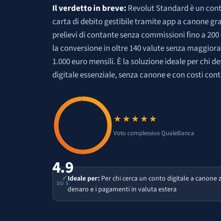
Il verdetto in breve:
Revolut Standard è un cont
carta di debito gestibile tramite app a canone gra
prelievi di contante senza commissioni fino a 200
la conversione in oltre 140 valute senza maggioraz
1.000 euro mensili. È la soluzione ideale per chi d
digitale essenziale, senza canone e con costi cont
★★★★★
Voto 4.9 su 5
Voto complessivo QualeBanca
4.9
✓
Ideale per:
Per chi cerca un conto digitale a canone 
SU 5
denaro e i pagamenti in valuta estera