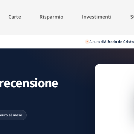
Carte
Risparmio
Investimenti
S
A cura di
Alfredo de Cristo
✓
 recensione
0 euro al mese