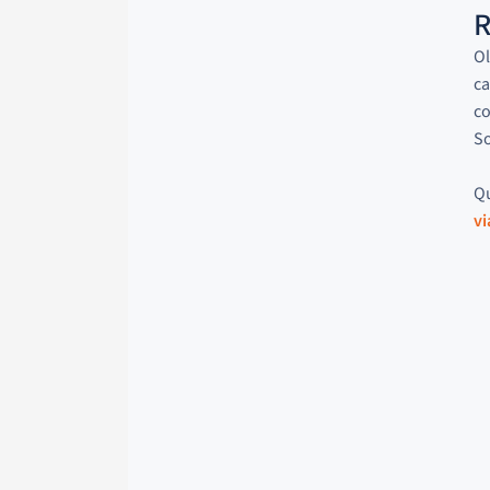
R
Ol
ca
co
So
Qu
vi