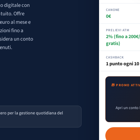
o digitale con
CANONE
tuito. Offre
0€
 euro al mese e
ioni fino a
PRELIEVI ATM
2% (fino a 200
esidera un conto
gratis)
enuti.
CASHBACK
1 punto ogni 10
🎁 PROMO ATTI
Apri un conto 
zero per la gestione quotidiana del