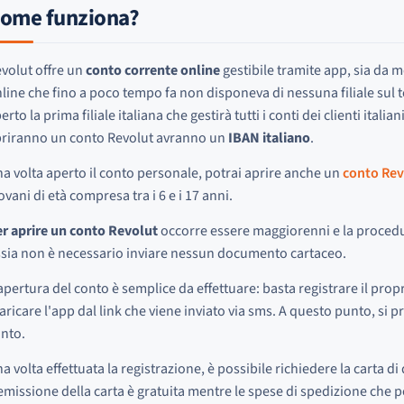
ome funziona?
volut offre un
conto corrente online
gestibile tramite app, sia da m
line che fino a poco tempo fa non disponeva di nessuna filiale sul t
erto la prima filiale italiana che gestirà tutti i conti dei clienti italian
riranno un conto Revolut avranno un
IBAN italiano
.
a volta aperto il conto personale, potrai aprire anche un
conto Rev
ovani di età compresa tra i 6 e i 17 anni.
r aprire un conto Revolut
occorre essere maggiorenni e la procedu
sia non è necessario inviare nessun documento cartaceo.
apertura del conto è semplice da effettuare: basta registrare il prop
aricare l'app dal link che viene inviato via sms. A questo punto, si 
nto.
a volta effettuata la registrazione, è possibile richiedere la carta di
emissione della carta è gratuita mentre le spese di spedizione che