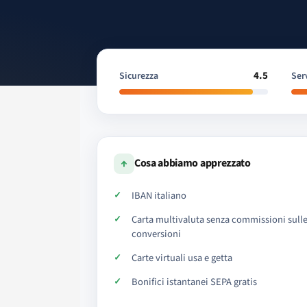
4.5
Sicurezza
Serv
↑
Cosa abbiamo apprezzato
IBAN italiano
Carta multivaluta senza commissioni sull
conversioni
Carte virtuali usa e getta
Bonifici istantanei SEPA gratis