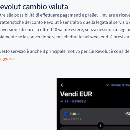
evolut cambio valuta
tre alla possibilità di effettuare pagamenti e prelievi, inviare e riceve
ratteristiche del conto Revolut è senz'altro quella legata al servizi
nversione di euro in oltre 140 valute estere, senza nessuna maggio
lamente se la conversione viene effettuata nel weekend, è previst
esto servizio è anche il principale motivo per cui Revolut è consid
aggiare
.