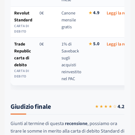
4.9
Revolut
0€
Canone
Leggi la recen
★
Standard
mensile
CARTA DI
gratis
DEBITO
5.0
Trade
0€
1% di
Leggi la recen
★
Republic
Saveback
carta di
sugli
debito
acquisti
CARTA DI
reinvestito
DEBITO
nel PAC
Giudizio finale
4.2
★★★★☆
Giunti al termine di questa
recensione
, possiamo ora
tirare le somme in merito alla carta di debito Standard di