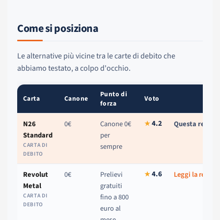
Come si posiziona
Le alternative più vicine tra le carte di debito che
abbiamo testato, a colpo d'occhio.
Punto di
Carta
Canone
Voto
forza
4.2
N26
0€
Canone 0€
Questa recens
★
Standard
per
CARTA DI
sempre
DEBITO
4.6
Revolut
0€
Prelievi
Leggi la recen
★
Metal
gratuiti
CARTA DI
fino a 800
DEBITO
euro al
mese