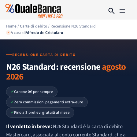
Home
/
Carte di debito
/ Recensione N26 Standard
A cura di
Alfredo de Cristofaro
✓
RECENSIONE CARTA DI DEBITO
N26 Standard: recensione
agosto
2026
Canone 0€ per sempre
Zero commissioni pagamenti extra-euro
Fino a 3 prelievi gratuiti al mese
Il verdetto in breve:
N26 Standard è la carta di debito
Mastercard, associata al conto corrente Standard, che a