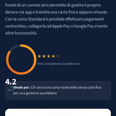
fronte di un canone zero permette di gestire il proprio
denaro via app e tramite una carta fisica oppure virtuale.
Con la carta Standard è possibile effettuare pagamenti
contactless, collegarla ad Apple Pay o Google Pay e tante
altre funzionalità.
★★★★☆
Voto 4.2 su 5
Voto complessivo QualeBanca
4.2
✓
Ideale per:
Chi cerca una carta ricaricabile senza costi fissi
SU 5
per una gestione quotidiana