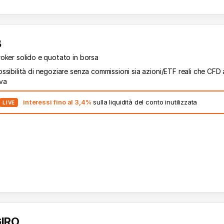
B
roker solido e quotato in borsa
ssibilità di negoziare senza commissioni sia azioni/ETF reali che CFD 
eva
interessi fino al 3,4%
sulla liquidità del conto inutilizzata
LIVE
IRO