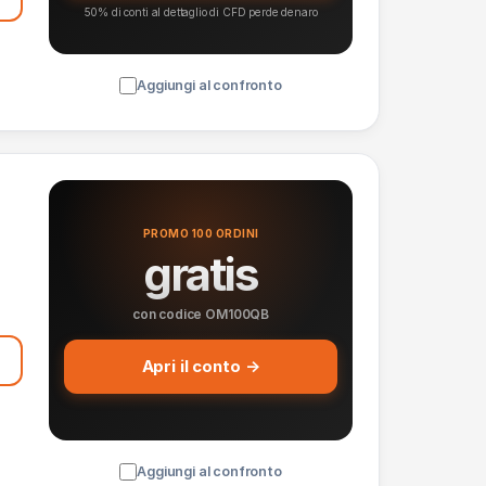
50% di conti al dettaglio di CFD perde denaro
Aggiungi al confronto
PROMO 100 ORDINI
gratis
con codice OM100QB
Apri il conto →
Aggiungi al confronto