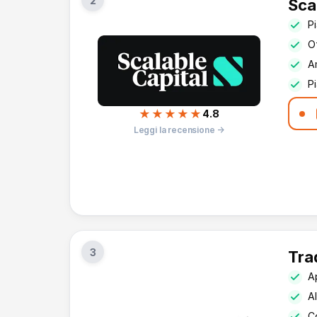
2
Sca
P
Of
A
Pi
★★★★★
4.8
Leggi la recensione →
3
Tra
A
Al
C