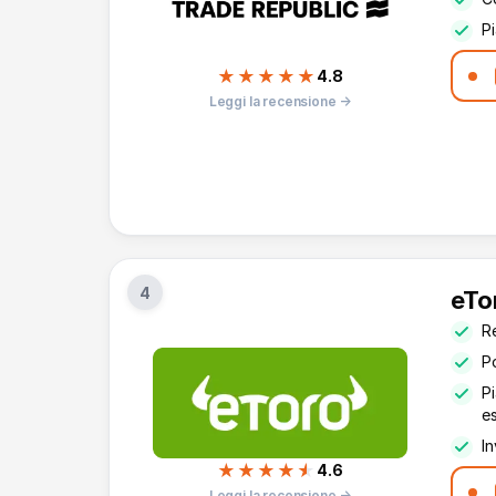
Pi
★★★★★
4.8
Leggi la recensione →
4
eTo
Re
Po
P
e
In
★★★★
★
4.6
Leggi la recensione →