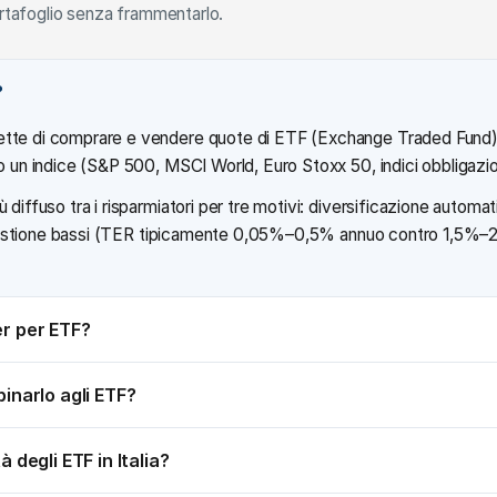
ortafoglio senza frammentarlo.
?
tte di comprare e vendere quote di ETF (Exchange Traded Fund),
o un indice (S&P 500, MSCI World, Euro Stoxx 50, indici obbligaziona
 diffuso tra i risparmiatori per tre motivi: diversificazione automa
di gestione bassi (TER tipicamente 0,05%–0,5% annuo contro 1,5%–2,
er per ETF?
inarlo agli ETF?
 degli ETF in Italia?