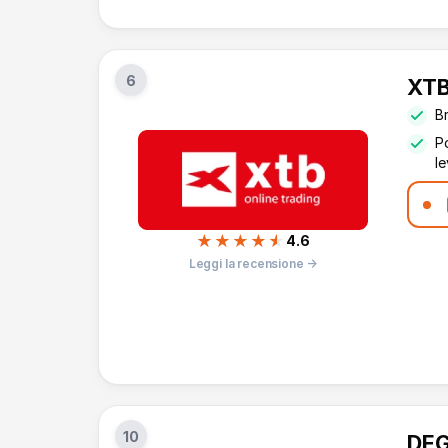
6
XT
B
Po
l
★★★★
★
4.6
Leggi la recensione →
10
DEG