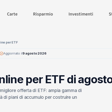
Carte
Risparmio
Investimenti
S
line per ETF
Aggiornato il
9 agosto 2026
 online per ETF di agos
 migliore offerta di ETF: ampia gamma di
tà di piani di accumulo per costruire un