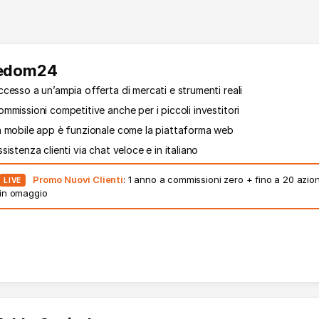
edom24
cesso a un’ampia offerta di mercati e strumenti reali
mmissioni competitive anche per i piccoli investitori
a mobile app è funzionale come la piattaforma web
sistenza clienti via chat veloce e in italiano
Promo Nuovi Clienti
: 1 anno a commissioni zero + fino a 20 azion
LIVE
in omaggio