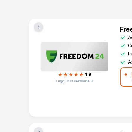
1
Fre
Ac
Co
L
As
★★★★★
4.9
Leggi la recensione →