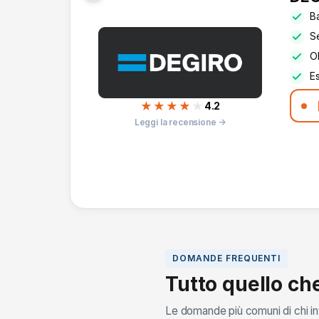
Ba
Se
Ol
Es
★★★★
★
4.2
Leggi la recensione →
DOMANDE FREQUENTI
Tutto quello ch
Le domande più comuni di chi in