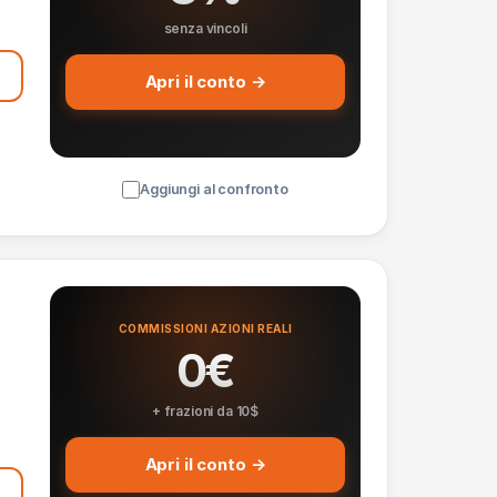
senza vincoli
Apri il conto →
Aggiungi al confronto
COMMISSIONI AZIONI REALI
0€
+ frazioni da 10$
Apri il conto →