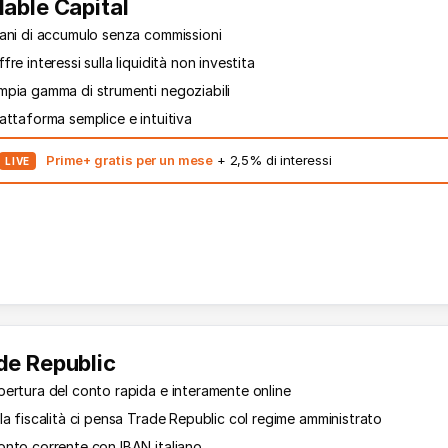
lable Capital
iani di accumulo senza commissioni
fre interessi sulla liquidità non investita
mpia gamma di strumenti negoziabili
attaforma semplice e intuitiva
Prime+ gratis per un mese
+ 2,5% di interessi
LIVE
de Republic
pertura del conto rapida e interamente online
la fiscalità ci pensa Trade Republic col regime amministrato
onto corrente con IBAN italiano