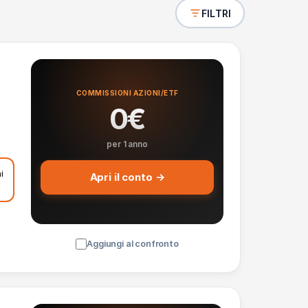
FILTRI
COMMISSIONI AZIONI/ETF
0€
per 1 anno
i
Apri il conto →
Aggiungi al confronto