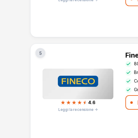
5
Fin
8
Br
Co
G
★★★★
★
4.6
Leggi la recensione →