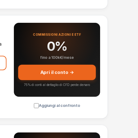
COMMISSIONI AZIONI E ETF
0%
a
fino a 100k€/mese
Apri il conto →
75% di conti al dettaglio di CFD perde denaro
Aggiungi al confronto