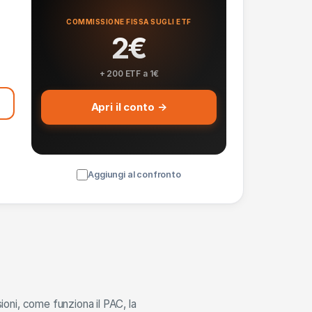
COMMISSIONE FISSA SUGLI ETF
2€
+ 200 ETF a 1€
Apri il conto →
Aggiungi al confronto
oni, come funziona il PAC, la