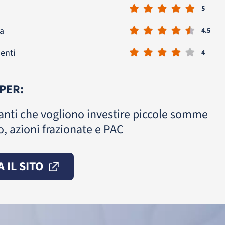
5
a
4.5
ienti
4
 PER:
anti che vogliono investire piccole somme
o, azioni frazionate e PAC
A IL SITO