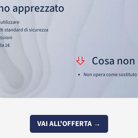
mo apprezzato
 utilizzare
i standard di sicurezza
ssioni
da 1€
Cosa non 
Non opera come sostituto d
VAI ALL'OFFERTA →