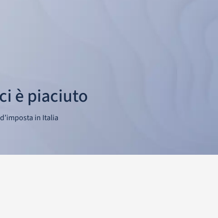
ci è piaciuto
’imposta in Italia