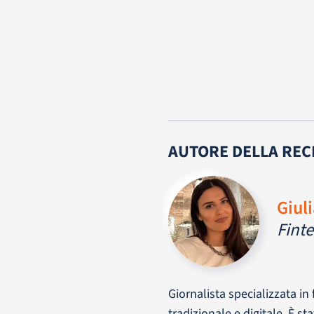
AUTORE DELLA REC
Giul
Finte
Giornalista specializzata in
tradizionale e digitale. È s