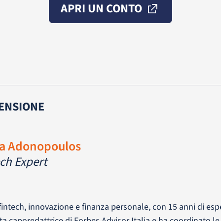
APRI UN CONTO
ENSIONE
ia Adonopoulos
ch Expert
 fintech, innovazione e finanza personale, con 15 anni di espe
tata caporedattrice di Forbes Advisor Italia e ha coordinato l