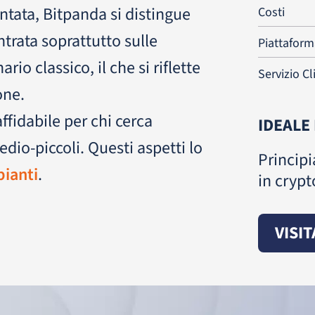
tata, Bitpanda si distingue
Costi
ntrata soprattutto sulle
Piattaform
rio classico, il che si riflette
Servizio Cl
one.
fidabile per chi cerca
IDEALE
edio-piccoli. Questi aspetti lo
Principi
pianti
.
in crypt
VISIT