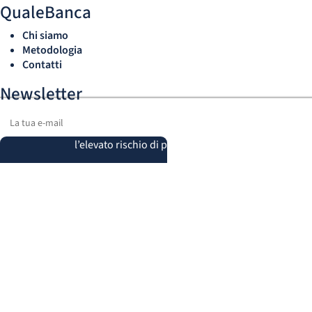
QualeBanca
Chi siamo
Metodologia
Contatti
Newsletter
Il 50% di conti privati incorre in perdite quando investe in
CFD con questo fornitore.
Consideri se può permettersi
l’elevato rischio di perdere denaro.
* Confermo di aver preso visione dell'
informativa sul trattamento
dei dati
.
QB Invest Ltd · Company n. 205730642
Condizioni d’uso