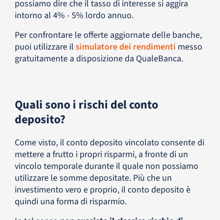
possiamo dire che il tasso di interesse si aggira
intorno al 4% - 5% lordo annuo.
Per confrontare le offerte aggiornate delle banche,
puoi utilizzare il
simulatore dei rendimenti
messo
gratuitamente a disposizione da QualeBanca.
Quali sono i rischi del conto
deposito?
Come visto, il conto deposito vincolato consente di
mettere a frutto i propri risparmi, a fronte di un
vincolo temporale durante il quale non possiamo
utilizzare le somme depositate. Più che un
investimento vero e proprio, il conto deposito è
quindi una forma di risparmio.