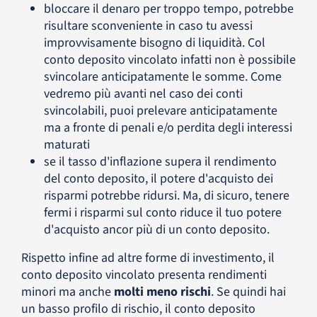
bloccare il denaro per troppo tempo, potrebbe
risultare sconveniente in caso tu avessi
improvvisamente bisogno di liquidità. Col
conto deposito vincolato infatti non è possibile
svincolare anticipatamente le somme. Come
vedremo più avanti nel caso dei conti
svincolabili, puoi prelevare anticipatamente
ma a fronte di penali e/o perdita degli interessi
maturati
se il tasso d'inflazione supera il rendimento
del conto deposito, il potere d'acquisto dei
risparmi potrebbe ridursi. Ma, di sicuro, tenere
fermi i risparmi sul conto riduce il tuo potere
d'acquisto ancor più di un conto deposito.
Rispetto infine ad altre forme di investimento, il
conto deposito vincolato presenta rendimenti
minori ma anche
molti meno rischi
. Se quindi hai
un basso profilo di rischio, il conto deposito