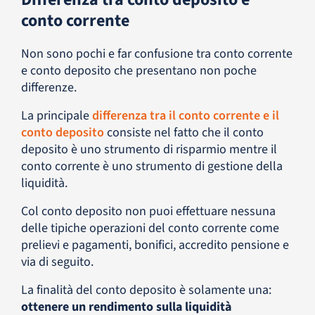
conto corrente
Non sono pochi e far confusione tra conto corrente
e conto deposito che presentano non poche
differenze.
La principale
differenza tra il conto corrente e il
conto deposito
consiste nel fatto che il conto
deposito è uno strumento di risparmio mentre il
conto corrente è uno strumento di gestione della
liquidità.
Col conto deposito non puoi effettuare nessuna
delle tipiche operazioni del conto corrente come
prelievi e pagamenti, bonifici, accredito pensione e
via di seguito.
La finalità del conto deposito è solamente una:
ottenere un rendimento sulla liquidità