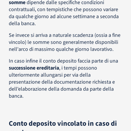
somme
dipende dalle specifiche condizioni
contrattuali, con tempistiche che possono variare
da qualche giorno ad alcune settimane a seconda
della banca.
Se invece si arriva a naturale scadenza (ossia a fine
vincolo) le somme sono generalmente disponibili
nell'arco di massimo qualche giorno lavorativo.
In caso infine il conto deposito faccia parte di una
successione ereditaria
, i tempi possono
ulteriormente allungarsi per via della
presentazione della documentazione richiesta e
dell'elaborazione della domanda da parte della
banca.
Conto deposito vincolato in caso di