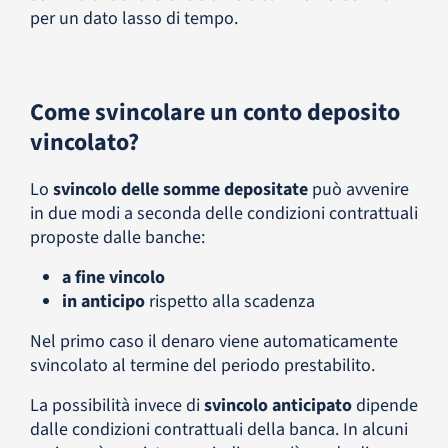
per un dato lasso di tempo.
Come svincolare un conto deposito
vincolato?
Lo
svincolo delle somme depositate
può avvenire
in due modi a seconda delle condizioni contrattuali
proposte dalle banche:
a fine vincolo
in anticipo
rispetto alla scadenza
Nel primo caso il denaro viene automaticamente
svincolato al termine del periodo prestabilito.
La possibilità invece di
svincolo anticipato
dipende
dalle condizioni contrattuali della banca. In alcuni