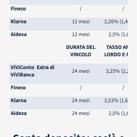
Fineco
/
/
Klarna
12 mesi
2,26% (1,472
Aidexa
12 mesi
2,5% (1,65%
DURATA DEL
TASSO ANN
VINCOLO
LORDO E NET
ViViConto Extra di
24 mesi
3,25% (2,205
ViViBanca
Fineco
/
/
Klarna
24 mesi
2,53% (1,672
Aidexa
24 mesi
2,5% (1,65%