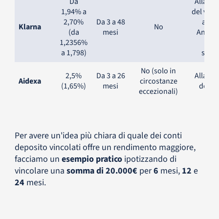
Da
Alla sc
1,94% a
del vinc
2,70%
Da 3 a 48
a 1 a
Klarna
No
(da
mesi
Annual
1,2356%
dur
a 1,798)
super
No (solo in
2,5%
Da 3 a 26
Alla sc
Aidexa
circostanze
(1,65%)
mesi
del vi
eccezionali)
Per avere un'idea più chiara di quale dei conti
deposito vincolati offre un rendimento maggiore,
facciamo un
esempio pratico
ipotizzando di
vincolare una
somma di 20.000€
per
6
mesi,
12
e
24
mesi.