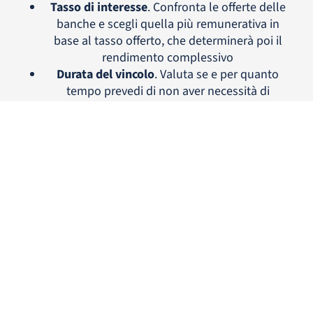
Tasso di interesse
. Confronta le offerte delle
banche e scegli quella più remunerativa in
base al tasso offerto, che determinerà poi il
rendimento complessivo
Durata del vincolo
. Valuta se e per quanto
tempo prevedi di non aver necessità di
utilizzare le somme depositate
Periodicità di liquidazione degli interessi
:
l'accredito degli interessi maturati non è lo
stesso per ogni conto deposito. Come
abbiamo visto precedentemente, l'accredito
può avvenire su base giornaliera, mensile,
trimestrale o anche alla scadenza del vincolo.
Valuta se per te è importante avere la certezza
di un accredito in tempi ridotti o se preferisci
avere tutto quanto ti spetta a fine vincolo