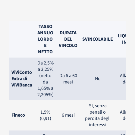
TASSO
ANNUO
DURATA
LIQUID
LORDO
DEL
SVINCOLABILE
INTER
E
VINCOLO
NETTO
Da 2,5%
a 3,25%
ViViConto
(netto
Da 6 a 60
Alla sc
Extra di
No
da
mesi
del vi
ViViBanca
1,65% a
2,205%)
Sì, senza
1,5%
penali o
Alla sc
Fineco
6 mesi
(0,91)
perdita degli
del vi
interessi