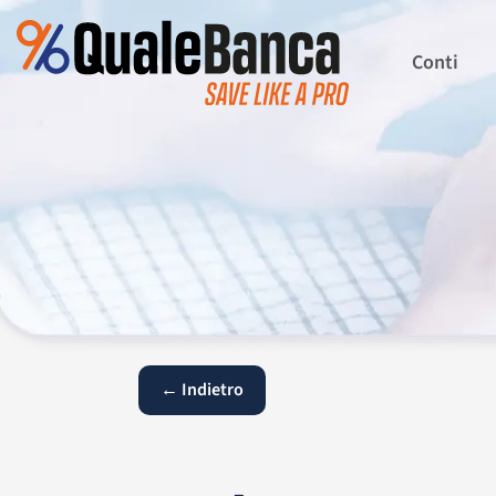
Conti
← Indietro