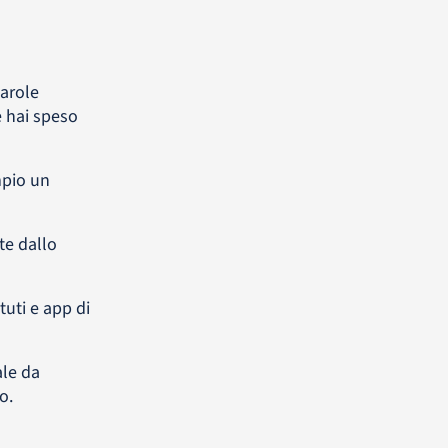
parole
e hai speso
mpio un
te dallo
tuti e app di
ale da
o.