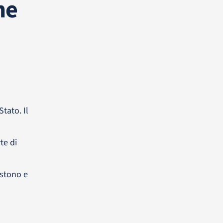
me
tato. Il
te di
istono e