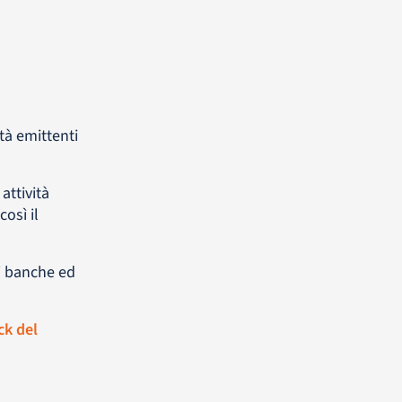
età emittenti
attività
osì il
i banche ed
ck del