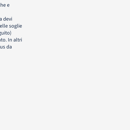
che e
a devi
elle soglie
uito)
o. In altri
nus da