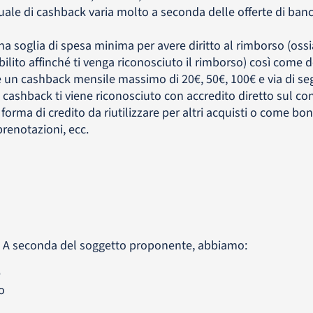
uale di cashback varia molto a seconda delle offerte di ban
una soglia di spesa minima per avere diritto al rimborso (ossi
ito affinché ti venga riconosciuto il rimborso) così come d
un cashback mensile massimo di 20€, 50€, 100€ e via di seg
l cashback ti viene riconosciuto con accredito diretto sul cont
 forma di credito da riutilizzare per altri acquisti o come bo
prenotazioni, ecc.
. A seconda del soggetto proponente, abbiamo:
e
o