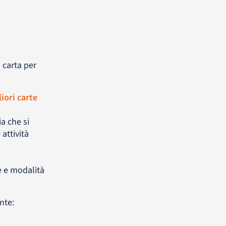
 carta per
iori carte
a che si
 attività
he e modalità
nte: