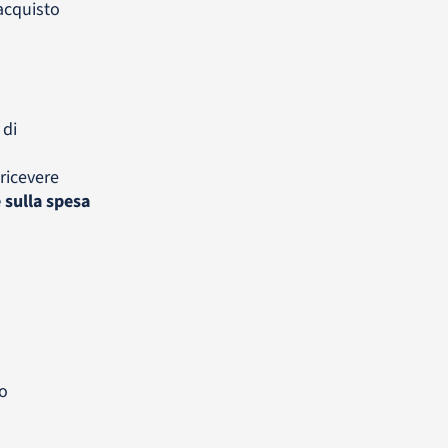
acquisto
 di
ricevere
 sulla spesa
o