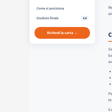
Ne
Come si posiziona
ai
Giudizio finale
4.8
Richiedi la carta →
C
Se
ba
av
Pe
te
Il