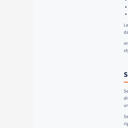
Le
da
im
st
S
Se
di
un
Se
ri