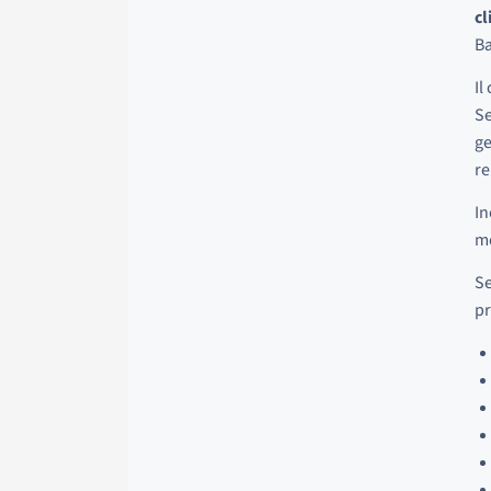
cl
B
Il
Se
ge
r
In
me
Se
pr