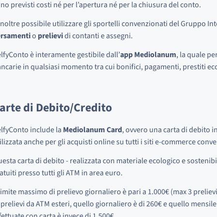
no previsti costi né per l’apertura né per la chiusura del conto.
inoltre possibile utilizzare gli sportelli convenzionati del Gruppo In
ersamenti
o
prelievi
di contanti e assegni.
lfyConto è interamente gestibile dall’
app Mediolanum
, la quale pe
ncarie in qualsiasi momento tra cui bonifici, pagamenti, prestiti ecc
arte di Debito/Credito
lfyConto include la
Mediolanum Card
, ovvero una carta di debito 
ilizzata anche per gli acquisti online su tutti i siti e-commerce conve
esta carta di debito - realizzata con materiale ecologico e sostenibi
atuiti presso tutti gli ATM in area euro.
 limite massimo di prelievo giornaliero è pari a 1.000€ (max 3 prelievi
 prelievi da ATM esteri, quello giornaliero è di 260€ e quello mensile 
fettuate con carta è invece di 1.500€.