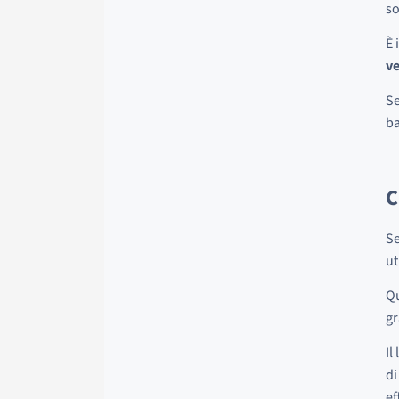
so
È 
v
Se
ba
C
Se
ut
Qu
gr
Il
di
ef