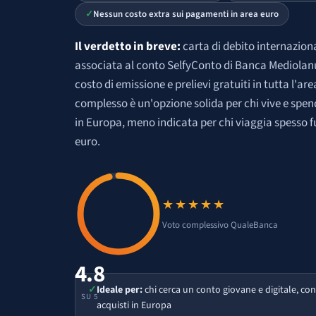
Nessun costo extra sui pagamenti in area euro
Il verdetto in breve:
carta di debito internazio
associata al conto SelfyConto di Banca Mediola
costo di emissione e prelievi gratuiti in tutta l'are
complesso è un'opzione solida per chi vive e spe
in Europa, meno indicata per chi viaggia spesso f
euro.
★★★★★
Voto 4.8 su 5
Voto complessivo QualeBanca
4.8
✓
Ideale per:
chi cerca un conto giovane e digitale, con 
SU 5
acquisti in Europa