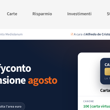
Carte
Risparmio
Investimenti
S
conto Mediolanum
A cura di
Alfredo de Crist
✓
fyconto
CA
nsione
agosto
LA 
Carta
CANONE
10€ (carta virtu
tutta l'area euro