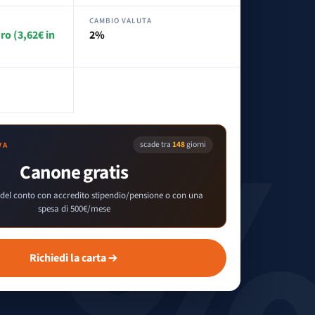
CAMBIO VALUTA
uro (3,62€ in
2%
)
scade tra
148
giorni
VA
Canone gratis
del conto con accredito stipendio/pensione o con una
spesa di 500€/mese
Richiedi la carta