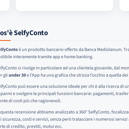
os'è SelfyConto
elfyConto
è un prodotto bancario offerto da Banca Mediolanum. Trat
stibile interamente tramite app e home banking.
lfyConto si rivolge in particolare ad una clientela giovanile, dal m
r gli
under 30
e l’App ha una grafica che strizza l’occhio a quella de
lfyConto può essere una soluzione ideale per chi è alla ricerca di un
sparmi e svolgere le principali funzioni bancarie: pagamenti, trasferi
onte di costi più che ragionevoli.
 questa recensione abbiamo analizzato a 360° SelfyConto, focalizzan
i sicurezza, costi e servizi, senza però tralasciare i numerosi serviz
rte di credito, prestiti, mutui ecc.