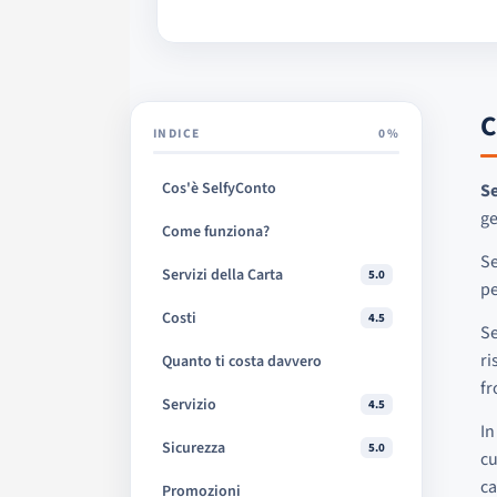
C
INDICE
0%
Cos'è SelfyConto
S
ge
Come funziona?
Se
Servizi della Carta
5.0
pe
Costi
4.5
Se
ri
Quanto ti costa davvero
fr
Servizio
4.5
In
Sicurezza
5.0
cu
ca
Promozioni