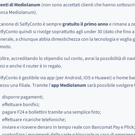
ienti di Mediolanum
(non sono accettati clienti che hanno sottoscri
anca Mediolanum).
 canone di SelfyConto è sempre
gratuito il primo anno
e rimane a ze
lfyConto quindi si rivolge soprattutto agli under 30 (dato che fino a q
nerale, a chiunque abbia dimestichezza con la tecnologia e voglia g
emoto.
oltre, accreditando lo stipendio sul conto, avrai la possibilità di n
si e anche il router è in regalo.
lfyConto è gestibile via app (per Android, iOS e Huawei) o home ban
esso una filiale. Tramite l’
app Mediolanum
sarà possibile svolgere 
disporre pagamenti;
effettuare bonifici;
pagare F24 e bollettini tramite una semplice foto;
effettuare ricariche telefoniche;
inviare e ricevere denaro in tempo reale con Bancomat Pay e Plick;
controllare i movimenti delle carte e bloccarle in caso di emergenz