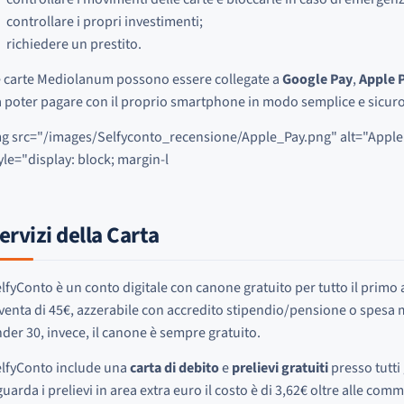
controllare i propri investimenti;
richiedere un prestito.
 carte Mediolanum possono essere collegate a
Google Pay
,
Apple 
 poter pagare con il proprio smartphone in modo semplice e sicuro
g src="/images/Selfyconto_recensione/Apple_Pay.png" alt="Apple P
yle="display: block; margin-l
ervizi della Carta
lfyConto è un conto digitale con canone gratuito per tutto il prim
venta di 45€, azzerabile con accredito stipendio/pensione o spesa m
der 30, invece, il canone è sempre gratuito.
lfyConto include una
carta di debito
e
prelievi gratuiti
presso tutti
guarda i prelievi in area extra euro il costo è di 3,62€ oltre alle com