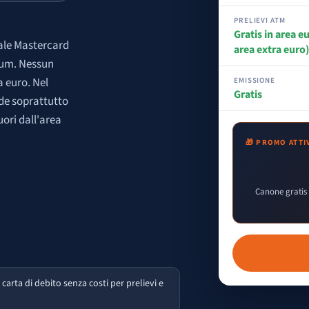
PRELIEVI ATM
Gratis in area e
nale Mastercard
area extra euro
num. Nessun
a euro. Nel
EMISSIONE
Gratis
nde soprattutto
uori dall'area
🎁 PROMO ATTI
Canone gratis 
carta di debito senza costi per prelievi e