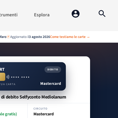
trumenti
Esplora
ofaro
Aggiornato il
3 agosto 2026
Come testiamo le carte →
✓
RT
DEBITO
•••• ••••
Mastercard
TUA CARTA
 di debito Selfyconto Mediolanum
CIRCUITO
ale gratis)
Mastercard