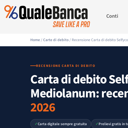
Conti
Home
/
Carte di debito
/ Recensione Carta di debito Selfy
RECENSIONE CARTA DI DEBITO
Carta di debito Sel
Mediolanum: rece
2026
Carta digitale sempre gratuita
Prelievi gratis in 