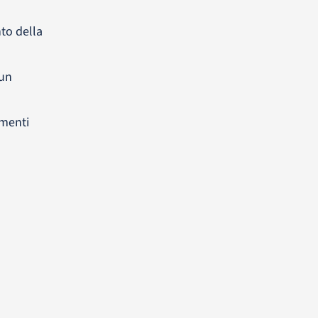
nto della
 un
umenti