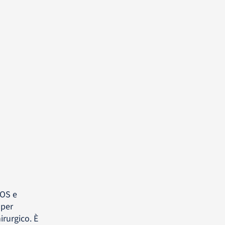
iOS e
 per
irurgico. È