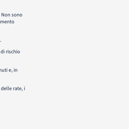
a. Non sono
rumento
.
di rischio
uti e, in
delle rate, i