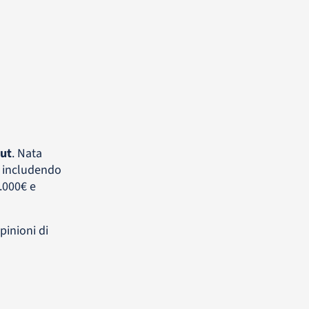
lut
. Nata
a includendo
.000€ e
pinioni di