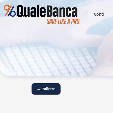
Conti
← Indietro