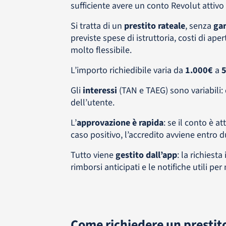
sufficiente avere un conto Revolut attivo 
Si tratta di un
prestito rateale
, senza
gar
previste spese di istruttoria, costi di a
molto flessibile.
L’importo richiedibile varia da
1.000€
a
5
Gli
interessi
(TAN e TAEG) sono variabili: d
dell’utente.
L’
approvazione è rapida
: se il conto è at
caso positivo, l’accredito avviene entro d
Tutto viene
gestito dall’app
: la richiesta
rimborsi anticipati e le notifiche utili p
Come richiedere un prestit