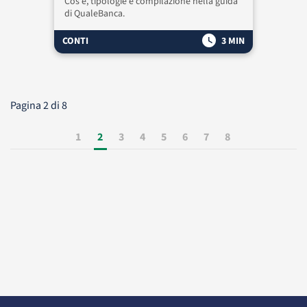
Cos'è, tipologie e compilazione nella guida
di QualeBanca.
CONTI
3 MIN
Pagina 2 di 8
1
2
3
4
5
6
7
8