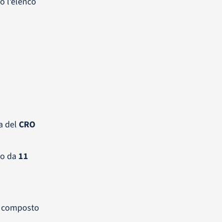
o l'elenco
va del
CRO
to da
11
è composto