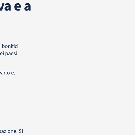
va e a
 bonifici
ei paesi
varlo e,
sazione. Si