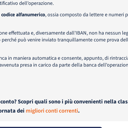
ificativo dell'operazione.
n
codice alfanumerico
, ossia composto da lettere e numeri p
ione effettuata e, diversamente dall'IBAN, non ha nessun le
co perché può venire inviato tranquillamente come prova del
ca in maniera automatica e consente, appunto, di rintraccia
vvenuta presa in carico da parte della banca dell'operazione
 conto? Scopri quali sono i più convenienti nella clas
ornata dei
migliori conti correnti
.