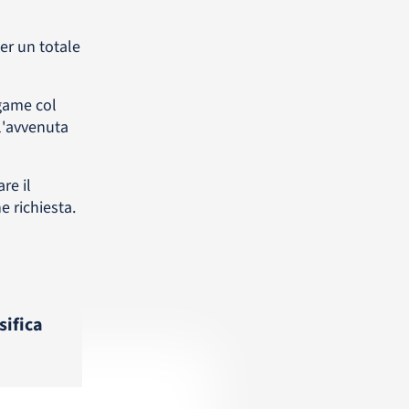
er un totale
game col
l'avvenuta
re il
 richiesta.
sifica