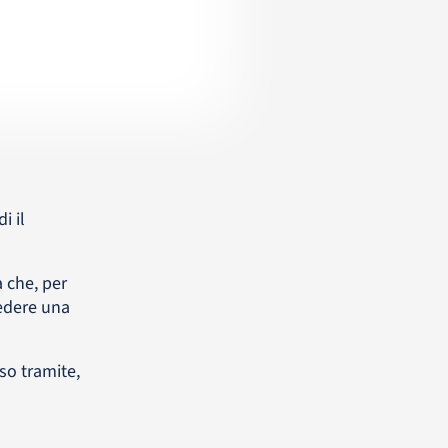
i il
à che, per
iedere una
so tramite,