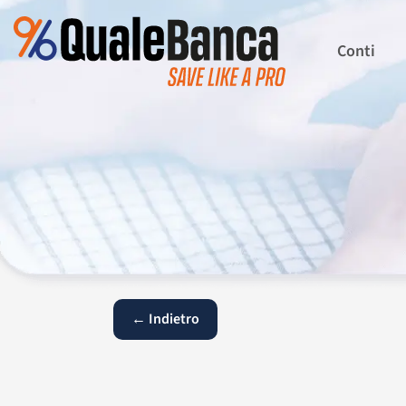
Conti
← Indietro