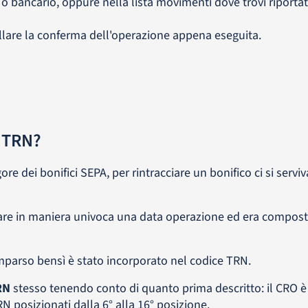
e o bancario, oppure nella lista movimenti dove trovi riportat
ollare la conferma dell'operazione appena eseguita.
e TRN?
re dei bonifici SEPA, per rintracciare un bonifico ci si servi
icare in maniera univoca una data operazione ed era compos
mparso bensì è stato incorporato nel codice TRN.
RN
stesso tenendo conto di quanto prima descritto: il CRO 
N posizionati dalla 6° alla 16° posizione.