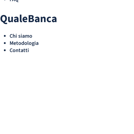
QualeBanca
Chi siamo
Metodologia
Contatti
Newsletter
* Confermo di aver preso visione dell'
informativa sul trattamento
dei dati
.