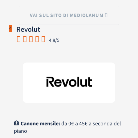
VAI SUL SITO DI MEDIOLANUM
Revolut
4
4.8/5
🏦
Canone mensile:
da 0€ a 45€ a seconda del
piano