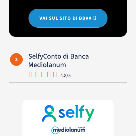
VAI SUL SITO DI BBVA
SelfyConto di Banca
3
Mediolanum
4.8/5