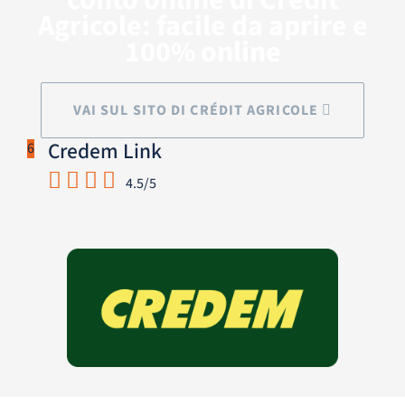
conto online di Crédit
Agricole: facile da aprire e
100% online
VAI SUL SITO DI CRÉDIT AGRICOLE
Credem Link
6
4.5/5