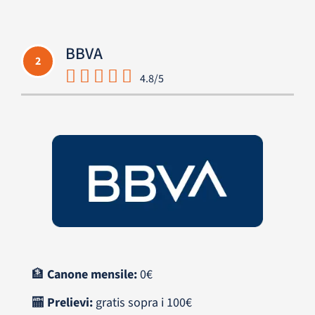
BBVA
2
4.8/5
🏦
Canone mensile:
0€
🏧
Prelievi:
gratis sopra i 100€