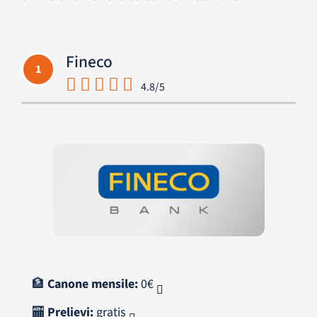
Fineco
1
4.8/5
🏦
Canone mensile:
0€
🏧
Prelievi:
gratis