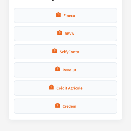
🏦
Fineco
🏦
BBVA
🏦
SelfyConto
🏦
Revolut
🏦
Crédit Agricole
🏦
Credem