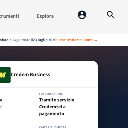
trumenti
Esplora
ofaro
Aggiornato il
23 luglio 2026
Come testiamo i conti →
✓
Credem Business
FATTURAZIONE
 a
Tramite servizio
e
Credemtel a
pagamento
CARTA BUSINESS