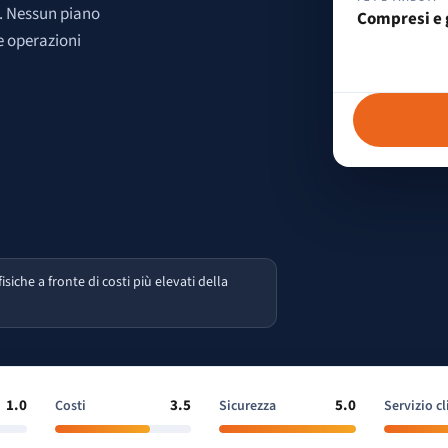
i. Nessun piano
Compresi e 
e operazioni
isiche a fronte di costi più elevati della
1.0
3.5
5.0
Costi
Sicurezza
Servizio cl