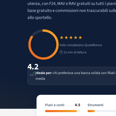
utenza, con F24, MAV e RAV gratuiti su tutti i pian
base gratuito e commissioni non trascurabili sull
allo sportello.
★★★★★
Voto 4.2 su 5
Voto complessivo QualeBanca
🕐 11 min di lettura
4.2
✓
Ideale per:
chi preferisce una banca solida con filiali f
SU 5
media
4.5
Piani e conti
Strumenti