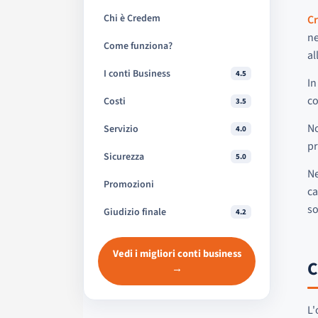
Chi è Credem
C
ne
Come funziona?
al
I conti Business
4.5
In
co
Costi
3.5
No
Servizio
4.0
pr
Sicurezza
5.0
Ne
Promozioni
ca
so
Giudizio finale
4.2
Vedi i migliori conti business
C
→
L'