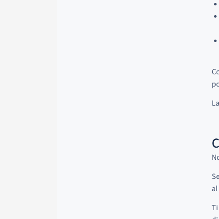
Co
po
La
C
No
Se
al
Ti