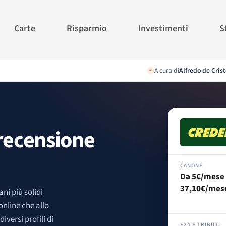
Carte
Risparmio
Investimenti
S
A cura di
Alfredo de Crist
✓
recensione
CANONE
Da 5€/mese
37,10€/mes
ni più solidi
 online che allo
iversi profili di
F24 E TRIBUTI