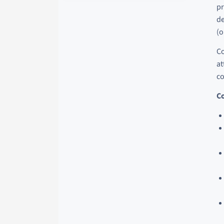
pr
de
(o
Co
at
co
Co