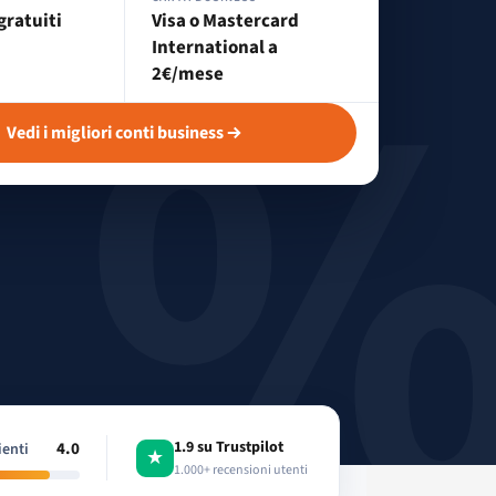
gratuiti
Visa o Mastercard
International a
2€/mese
Vedi i migliori conti business
1.9 su Trustpilot
4.0
ienti
★
1.000+ recensioni utenti