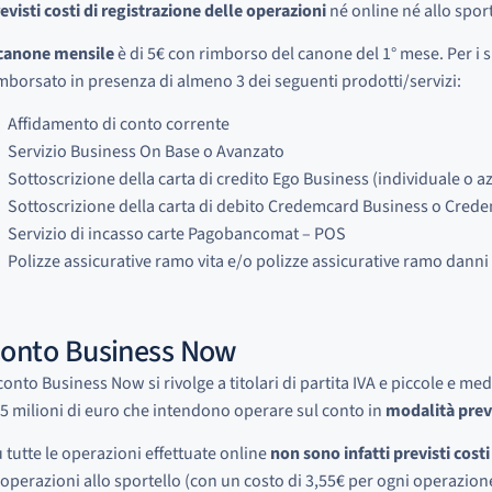
evisti costi di registrazione delle operazioni
né online né allo sport
canone mensile
è di 5€ con rimborso del canone del 1° mese. Per i s
mborsato in presenza di almeno 3 dei seguenti prodotti/servizi:
Affidamento di conto corrente
Servizio Business On Base o Avanzato
Sottoscrizione della carta di credito Ego Business (individuale o a
Sottoscrizione della carta di debito Credemcard Business o Cred
Servizio di incasso carte Pagobancomat – POS
Polizze assicurative ramo vita e/o polizze assicurative ramo danni
onto Business Now
 conto Business Now si rivolge a titolari di partita IVA e piccole e m
 5 milioni di euro che intendono operare sul conto in
modalità pre
 tutte le operazioni effettuate online
non sono infatti previsti costi
 operazioni allo sportello (con un costo di 3,55€ per ogni operazione 