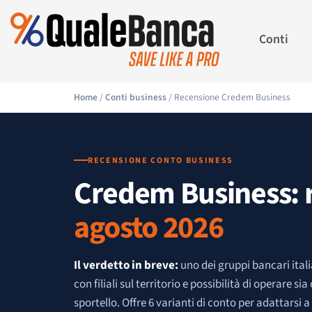
Conti
Home
/
Conti business
/ Recensione Credem Business
RECENSIONE CONTO BUSINESS
Credem Business: 
agosto 2026
Il verdetto in breve:
uno dei gruppi bancari italia
con filiali sul territorio e possibilità di operare sia
sportello. Offre 6 varianti di conto per adattarsi a d