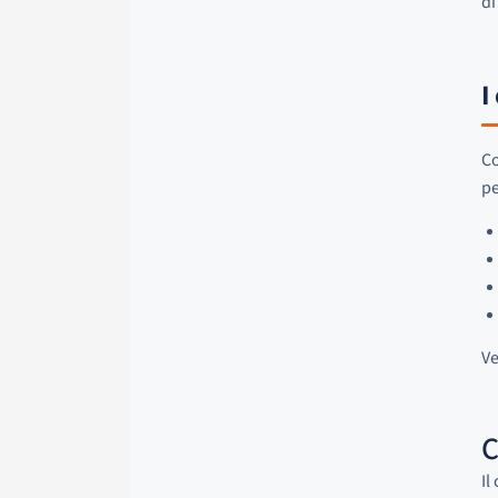
di
I
Co
pe
Ve
C
Il