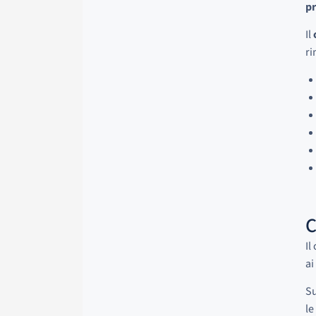
pr
Il
ri
C
Il
ai
Su
le