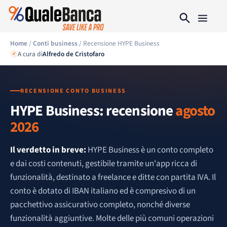
Home
/
Conti business
/ Recensione HYPE Business
A cura di
Alfredo de Cristofaro
✓
RECENSIONE CONTO BUSINESS
HYPE Business: recensione
agosto
2026
Il verdetto in breve:
HYPE Business è un conto completo
e dai costi contenuti, gestibile tramite un'app ricca di
funzionalità, destinato a freelance e ditte con partita IVA. Il
conto è dotato di IBAN italiano ed è compresivo di un
pacchettivo assicurativo completo, nonché diverse
funzionalità aggiuntive. Molte delle più comuni operazioni