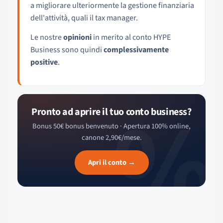
a migliorare ulteriormente la gestione finanziaria
dell'attività, quali il tax manager.
Le nostre
opinioni
in merito al conto HYPE
Business sono quindi
complessivamente
positive
.
%
Pronto ad aprire il tuo conto business?
Bonus 50€ bonus benvenuto · Apertura 100% online,
canone 2,90€/mese.
Apri il conto →