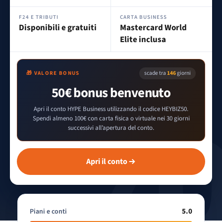
F24 E TRIBUTI
CARTA BUSINESS
Disponibili e gratuiti
Mastercard World
Elite inclusa
scade tra
146
giorni
🎁 VALORE BONUS
50€ bonus benvenuto
Apri il conto HYPE Business utilizzando il codice HEYBIZ50.
Spendi almeno 100€ con carta fisica o virtuale nei 30 giorni
successivi all’apertura del conto.
Apri il conto
5.0
Piani e conti