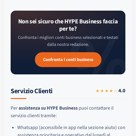
%
Non sei sicuro che HYPE Business faccia
per te?
Confronta i migliori conti business selezionati e testati
dalla nostra redazione.
Confronta i conti business
Servizio Clienti
4.0
★★★★☆
Per
assistenza su HYPE Business
puoi contattare il
servizio clienti tramite:
Whatsapp (accessibile in app nella sezione aiuto) con
assistenza prioritaria e operativo dal lunedì al