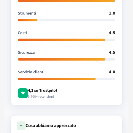
1.0
Strumenti
4.5
Costi
4.5
Sicurezza
4.0
Servizio clienti
4,1 su Trustpilot
★
5.700+ recensioni
↑
Cosa abbiamo apprezzato