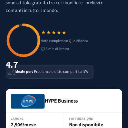
sono a titolo gratuito tra cui i bonifici e i prelievi di
contanti in tutto il mondo.
★★★★★
Voto 4.7 su 5
Voto complessivo QualeBanca
🕐 5 min di lettura
4.7
✓
Ideale per:
Freelance e ditte con partita IVA
SU 5
HYPE Business
CANONE
FATTURAZIONE
2,90€/mese
Non disponibile