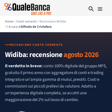
Home
/
Conti correnti
/ Recensione Widiba
A cura di
Alfredo de Cristofaro
✓
RECENSIONE CONTO CORRENTE
Widiba: recensione
agosto 2026
Il verdetto in breve:
conto 100% digitale del gruppo MPS,
gratuito il primo anno con aggregatore di conti e trading
integrato e un'ampia gamma di mutui, prestiti. Costi e
commissioni sui piccoli prelievi da valutare. Adatto a
un'esperienza digitale completa, se accetti una
maggiorazione del 2% sul tasso di cambio.