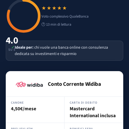
★★★★★
Voto 4 su 5
Voto complessivo QualeBanca
🕐 13 min di lettura
4.0
✓
Ideale per:
chi vuole una banca online con consulenza
SU 5
dedicata su investimenti e risparmio
Conto Corrente Widiba
CANONE
CARTA DI DEBITO
4,50€/mese
Mastercard
International inclusa
PRELIEVI ATM
BONIFICI SEPA