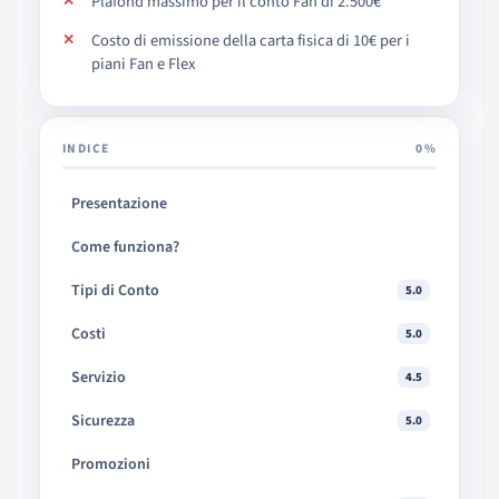
Plafond massimo per il conto Fan di 2.500€
Costo di emissione della carta fisica di 10€ per i
piani Fan e Flex
INDICE
0%
Presentazione
Come funziona?
Tipi di Conto
5.0
Costi
5.0
Servizio
4.5
Sicurezza
5.0
Promozioni