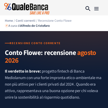
Home
/
Conti correnti
/ Recensione Conto Flowe
A cura di
Alfredo de Cristofaro
✓
RECENSIONE CONTO CORRENTE
Conto Flowe: recensione
agosto
2026
Il verdetto in breve:
progetto fintech di Banca
Mediolanum con una forte impronta etico-ambientale ma
non più attivo per i clienti privati dal 2024 . Quando era
attivo, rappresentava una buona opzione per chi voleva
unire la sostenibilità al risparmio quotidiano.