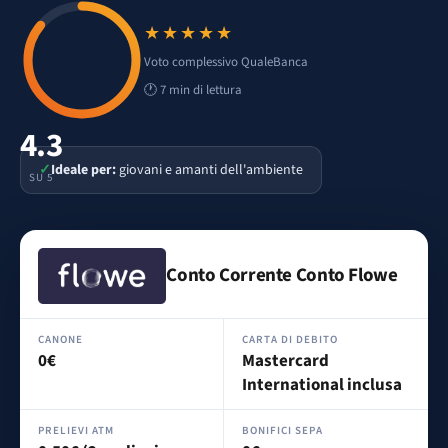
★★★★★
Voto 4.3 su 5
Voto complessivo QualeBanca
🕐 7 min di lettura
4.3
✓
Ideale per:
giovani e amanti dell'ambiente
SU 5
Conto Corrente Conto Flowe
CANONE
CARTA DI DEBITO
0€
Mastercard
International inclusa
PRELIEVI ATM
BONIFICI SEPA