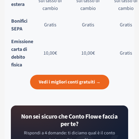
sul tasso di
sul tasso di
sul tasso di
estera
cambio
cambio
cambio
Bonifici
Gratis
Gratis
Gratis
SEPA
Emissione
carta di
10,00€
10,00€
Gratis
debito
fisica
Vedi i migliori conti gratuiti →
Non sei sicuro che Conto Flowe faccia
per te?
Rispondi a 4 domande: ti diciamo qual è il conto