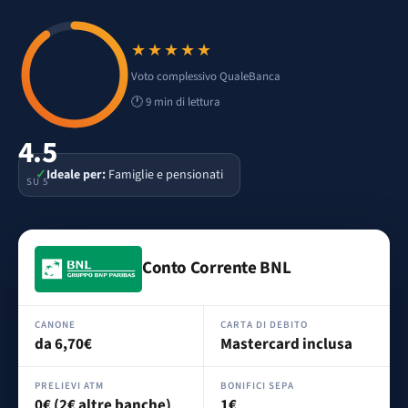
★★★★★
Voto 4.5 su 5
Voto complessivo QualeBanca
🕐 9 min di lettura
4.5
✓
Ideale per:
Famiglie e pensionati
SU 5
Conto Corrente BNL
CANONE
CARTA DI DEBITO
da 6,70€
Mastercard inclusa
PRELIEVI ATM
BONIFICI SEPA
0€ (2€ altre banche)
1€