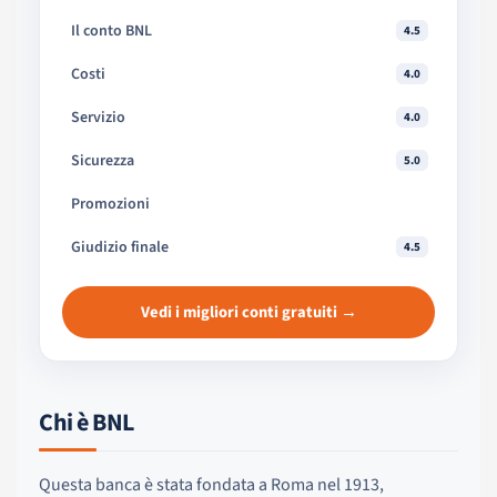
Il conto BNL
4.5
Costi
4.0
Servizio
4.0
Sicurezza
5.0
Promozioni
Giudizio finale
4.5
Vedi i migliori conti gratuiti →
Chi è BNL
Questa banca è stata fondata a Roma nel 1913,