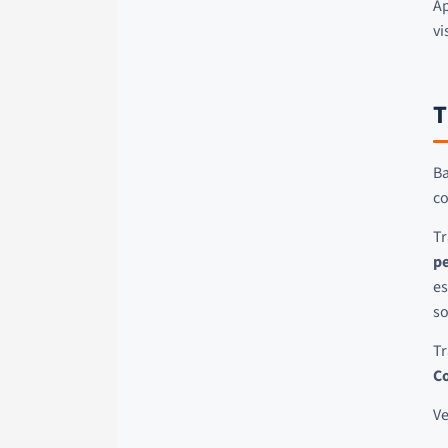
Ap
vi
T
Ba
co
Tr
pe
es
so
Tr
C
Ve