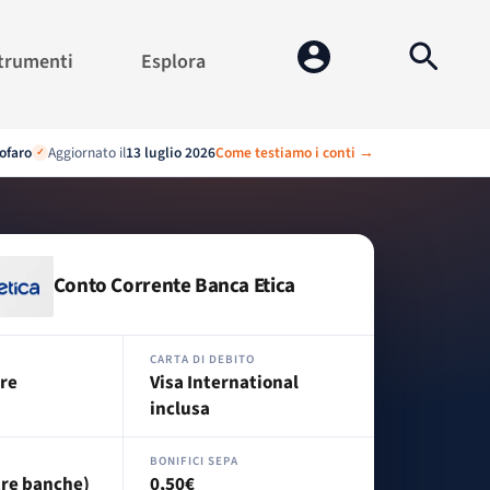
trumenti
Esplora
ofaro
Aggiornato il
13 luglio 2026
Come testiamo i conti →
✓
Conto Corrente Banca Etica
CARTA DI DEBITO
re
Visa International
inclusa
BONIFICI SEPA
tre banche)
0,50€