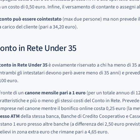
 un costo di 0,50 euro. Infine, il versamento di contante o assegni al
 conto può essere cointestato
(max due persone) ma non prevede il r
a carico del cliente (pari a 34,20 euro).
onto in Rete Under 35
conto in Rete Under 35
è ovviamente riservato a chi ha meno di 35 
ntrambi gli intestatari devono però avere meno di 35 anni) e preve
100 euro.
fronte di un
canone mensile pari a 1 euro
(per un totale annuo di 12
ratteristiche e più o meno gli stessi costi del Conto in Rete. Prevede
mprese nel canone mentre il bonifico online costa 0,25 euro (la metà
resso ATM
della stessa banca, Banche di Credito Cooperativo e Casse 
stano 1 euro presso altre banche (a differenza dei 2,50 euro previsti 
elievi in zona extra euro che rimane pari a 4,65 euro.