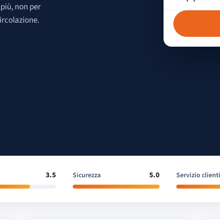
 più, non per
ircolazione.
3.5
5.0
Sicurezza
Servizio client