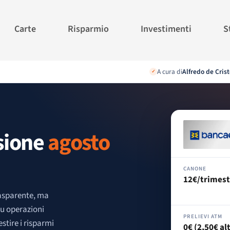
Carte
Risparmio
Investimenti
S
A cura di
Alfredo de Crist
✓
sione
agosto
CANONE
12€/trimest
asparente, ma
u operazioni
PRELIEVI ATM
stire i risparmi
0€ (2,50€ al