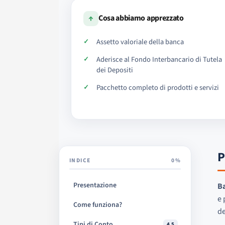
↑
Cosa abbiamo apprezzato
Assetto valoriale della banca
Aderisce al Fondo Interbancario di Tutela
dei Depositi
Pacchetto completo di prodotti e servizi
P
INDICE
0%
Presentazione
Ba
e 
Come funziona?
de
Tipi di Conto
4.5