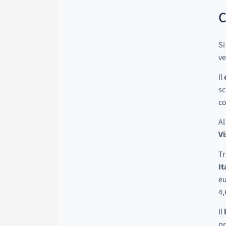
C
Si
ve
Il
sc
co
Al
Vi
Tr
It
eu
4,
Il
pr