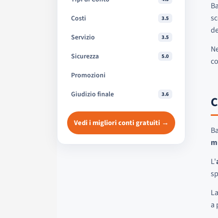
Ba
sc
Costi
3.5
de
Servizio
3.5
Ne
Sicurezza
5.0
co
Promozioni
Giudizio finale
3.6
C
Vedi i migliori conti gratuiti →
Ba
m
L'
sp
La
a 