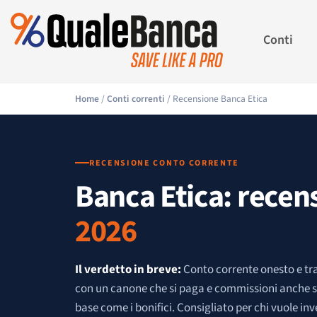
Conti
Home
/
Conti correnti
/ Recensione Banca Etica
RECENSIONE CONTO CORRENTE
Banca Etica: recen
2026
Il verdetto in breve:
Conto corrente onesto e tr
con un canone che si paga e commissioni anche s
base come i bonifici. Consigliato per chi vuole inve