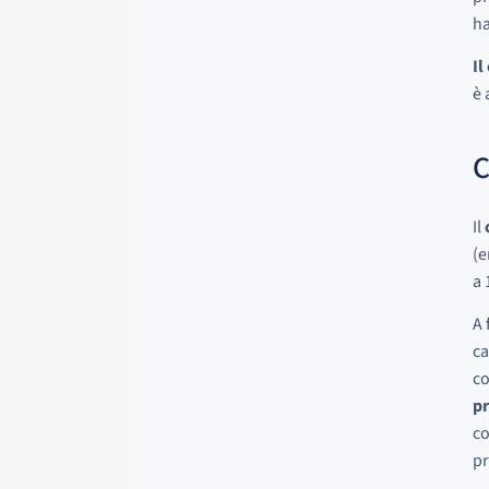
ha
Il
è 
C
Il
(e
a 
A 
ca
co
p
co
pr