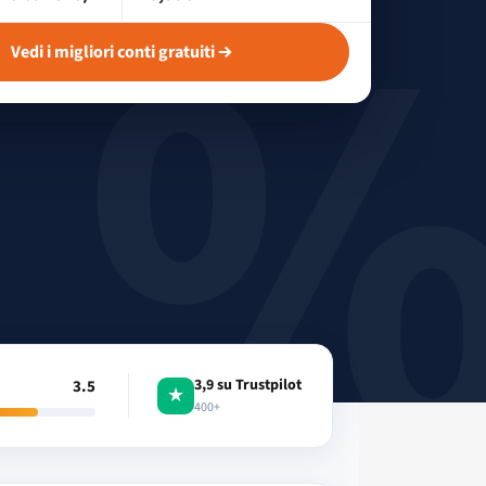
Vedi i migliori conti gratuiti
3,9 su Trustpilot
3.5
i
★
400+