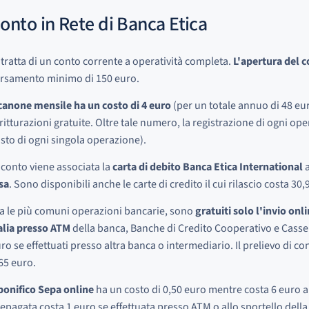
onto in Rete di Banca Etica
 tratta di un conto corrente a operatività completa.
L'apertura del c
rsamento minimo di 150 euro.
canone mensile ha un costo di 4 euro
(per un totale annuo di 48 eur
ritturazioni gratuite. Oltre tale numero, la registrazione di ogni op
sto di ogni singola operazione).
 conto viene associata la
carta di debito Banca Etica International
a
sa
. Sono disponibili anche le carte di credito il cui rilascio costa 30
a le più comuni operazioni bancarie, sono
gratuiti solo l'invio onli
alia presso ATM
della banca, Banche di Credito Cooperativo e Casse
ro se effettuati presso altra banca o intermediario. Il prelievo di co
65 euro.
bonifico Sepa online
ha un costo di 0,50 euro mentre costa 6 euro all
epagata costa 1 euro se effettuata presso ATM o allo sportello dell