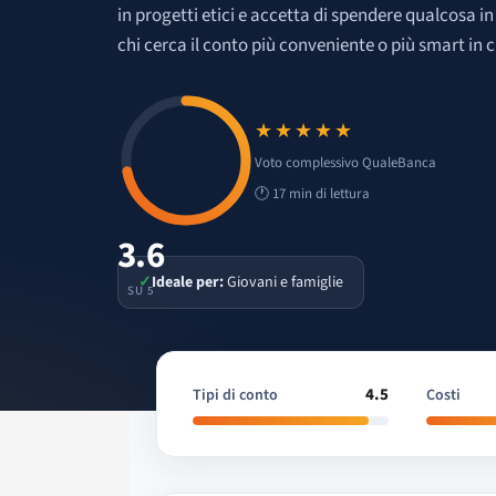
in progetti etici e accetta di spendere qualcosa in
chi cerca il conto più conveniente o più smart in c
★★★★★
Voto 3.6 su 5
Voto complessivo QualeBanca
🕐 17 min di lettura
3.6
✓
Ideale per:
Giovani e famiglie
SU 5
4.5
Tipi di conto
Costi