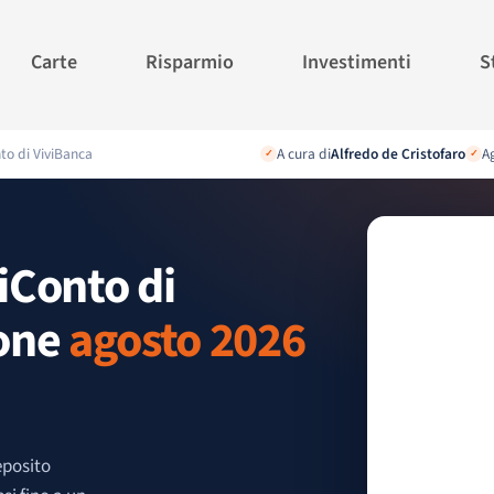
Carte
Risparmio
Investimenti
S
to di ViviBanca
A cura di
Alfredo de Cristofaro
Ag
✓
✓
iConto di
ione
agosto 2026
eposito