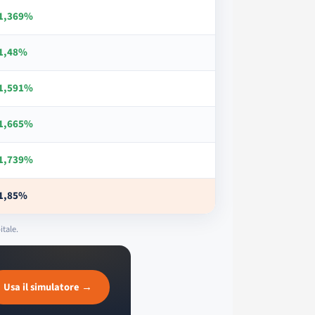
1,369%
1,48%
1,591%
1,665%
1,739%
1,85%
itale.
Usa il simulatore →