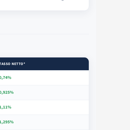
TASSO NETTO*
0,74%
0,925%
1,11%
1,295%