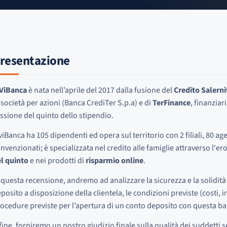
resentazione
iViBanca
è nata nell’aprile del 2017 dalla fusione del
Credito Salern
 società per azioni (Banca CrediTer S.p.a) e di
TerFinance
, finanziar
ssione del quinto dello stipendio.
viBanca ha 105 dipendenti ed opera sul territorio con 2 filiali, 80 ag
nvenzionati; è specializzata nel credito alle famiglie attraverso l'e
l quinto
e nei prodotti di
risparmio online
.
 questa recensione, andremo ad analizzare la sicurezza e la solidità d
posito a disposizione della clientela, le condizioni previste (costi, i
ocedure previste per l’apertura di un conto deposito con questa ba
fine, forniremo un nostro giudizio finale sulla qualità dei suddetti s