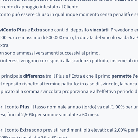
rrente di appoggio intestato al Cliente.
 conto può essere chiuso in qualunque momento senza penalità e se
viConto Plus
e
Extra
sono conti di deposito
vincolati
. Prevedono e
000 euro e massimo di 500.000 euro; la durata del vincolo va da 6 a 6
Extra.
n sono ammessi versamenti successivi al primo.
i interessi vengono corrisposti alla scadenza pattuita, insieme al ri
 principale
differenza
tra il Plus e l’Extra è che il primo
permette l’e
l deposito rispetto al termine pattuito: in caso di svincolo, la banc
plicato alla somma svincolata proporzionale all'effettivo periodo 
r il conto
Plus
, il tasso nominale annuo (lordo) va dall'1,00% per 
si, fino al 2,50% per somme vincolate a 60 mesi.
r il conto
Extra
sono previsti rendimenti più elevati: dal 2,00% per i
00% per i vincoli dai 36 ai 60 mesi.