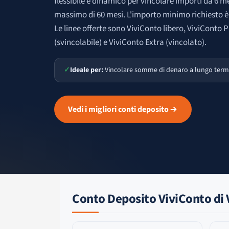
flessibile e dinamico per vincolare importi da 6 me
massimo di 60 mesi. L'importo minimo richiesto è 
Le linee offerte sono ViviConto libero, ViviConto P
(svincolabile) e ViviConto Extra (vincolato).
✓
Ideale per:
Vincolare somme di denaro a lungo term
Vedi i migliori conti deposito
Conto Deposito ViviConto di V