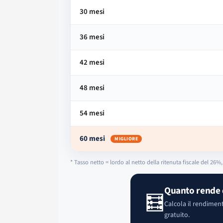
30 mesi
36 mesi
42 mesi
48 mesi
54 mesi
60 mesi
MIGLIORE
* Tasso netto = lordo al netto della ritenuta fiscale del 2
Quanto rende d
🧮
Calcola il rendiment
gratuito.