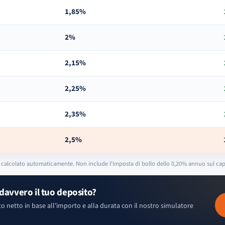
1,85%
2%
2,15%
2,25%
2,35%
2,5%
6%, calcolato automaticamente. Non include l'imposta di bollo dello 0,20% annuo sul cap
avvero il tuo deposito?
o netto in base all'importo e alla durata con il nostro simulatore