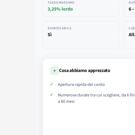
TASSO MASSIMO
DU
3,25% lordo
6 –
SVINCOLABILE
LIQ
Sì
All
↑
Cosa abbiamo apprezzato
Apertura rapida del conto
Numerose durate tra cui scegliere, da 6 fi
a 60 mesi