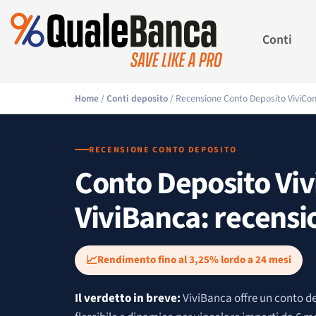
Conti
Home
/
Conti deposito
/ Recensione Conto Deposito ViviCon
RECENSIONE CONTO DEPOSITO
Conto Deposito Viv
ViviBanca: recens
📈
Rendimento
fino al 3,25% lordo a 24 mesi
Il verdetto in breve:
ViviBanca offre un conto d