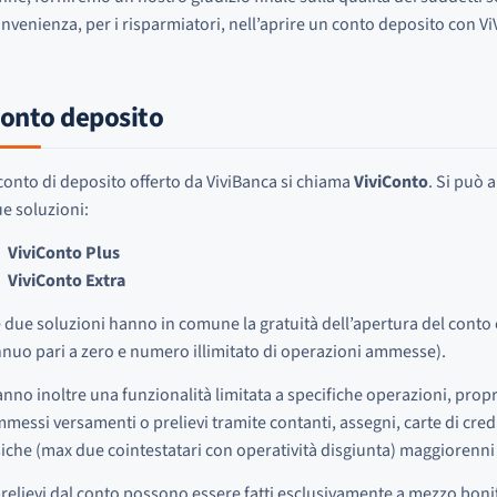
nvenienza, per i risparmiatori, nell’aprire un conto deposito con V
onto deposito
 conto di deposito offerto da ViviBanca si chiama
ViviConto
. Si può 
e soluzioni:
ViviConto Plus
ViviConto Extra
 due soluzioni hanno in comune la gratuità dell’apertura del conto
nuo pari a zero e numero illimitato di operazioni ammesse).
nno inoltre una funzionalità limitata a specifiche operazioni, prop
messi versamenti o prelievi tramite contanti, assegni, carte di cred
siche (max due cointestatari con operatività disgiunta) maggiorenni e
prelievi dal conto possono essere fatti esclusivamente a mezzo bonif