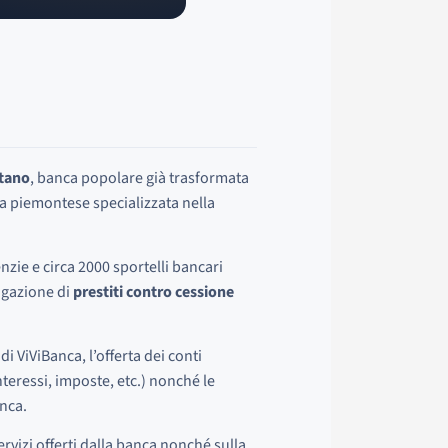
itano
, banca popolare già trasformata
ia piemontese specializzata nella
enzie e circa 2000 sportelli bancari
rogazione di
prestiti contro cessione
i ViViBanca, l’offerta dei conti
nteressi, imposte, etc.) nonché le
nca.
ervizi offerti dalla banca nonché sulla