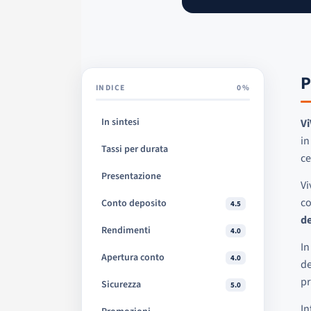
P
INDICE
0%
In sintesi
V
in
Tassi per durata
ce
Presentazione
Vi
co
Conto deposito
4.5
de
Rendimenti
4.0
In
Apertura conto
4.0
de
pr
Sicurezza
5.0
In