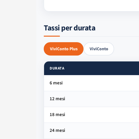
Tassi per durata
ViviConto Plus
ViviConto
DURATA
6 mesi
12 mesi
18 mesi
24 mesi