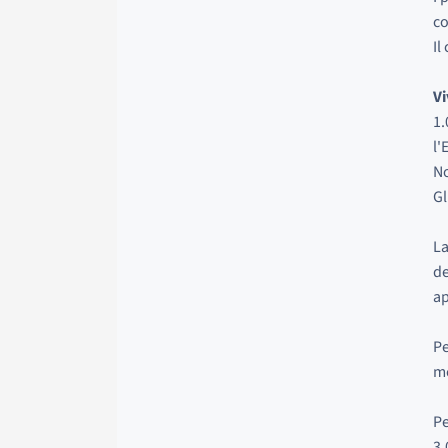
co
Il
Vi
1.
l'
No
Gl
La
de
ap
Pe
me
Pe
3,