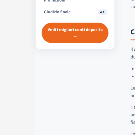
Promozioni
co
Giudizio finale
4.1
Vedi i migliori conti deposito
C
→
Il
du
Le
an
Ha
am
fi
I 