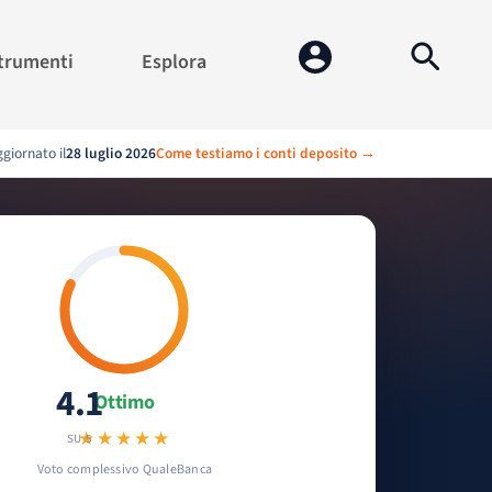
trumenti
Esplora
giornato il
28 luglio 2026
Come testiamo i conti deposito →
Voto 4.1 su 5
4.1
Ottimo
★★★★★
SU 5
Voto complessivo QualeBanca