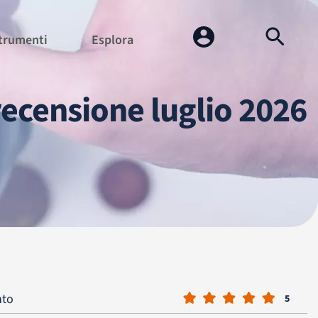
trumenti
Esplora
recensione luglio 2026
nto
5