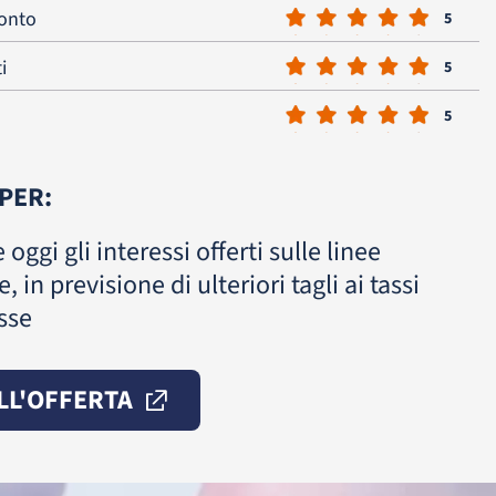
conto
5
i
5
5
 PER:
 oggi gli interessi offerti sulle linee
, in previsione di ulteriori tagli ai tassi
sse
ALL'OFFERTA