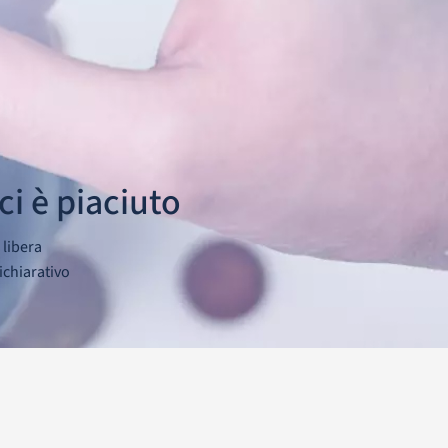
ci è piaciuto
 libera
ichiarativo