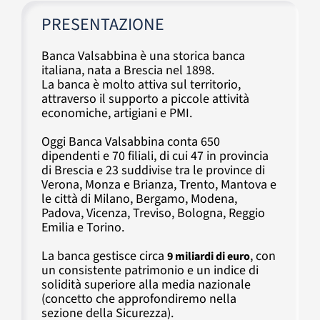
PRESENTAZIONE
Banca Valsabbina è una storica banca
italiana, nata a Brescia nel 1898.
La banca è molto attiva sul territorio,
attraverso il supporto a piccole attività
economiche, artigiani e PMI.
Oggi Banca Valsabbina conta 650
dipendenti e 70 filiali, di cui 47 in provincia
di Brescia e 23 suddivise tra le province di
Verona, Monza e Brianza, Trento, Mantova e
le città di Milano, Bergamo, Modena,
Padova, Vicenza, Treviso, Bologna, Reggio
Emilia e Torino.
La banca gestisce circa
, con
9 miliardi di euro
un consistente patrimonio e un indice di
solidità superiore alla media nazionale
(concetto che approfondiremo nella
sezione della Sicurezza).