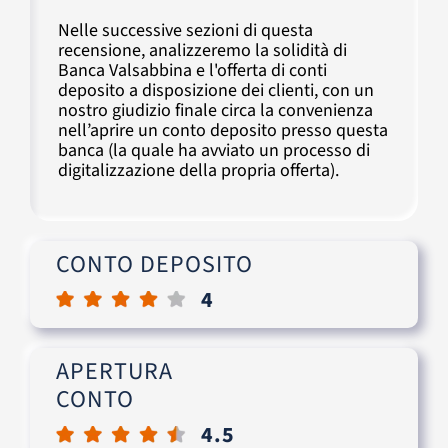
Nelle successive sezioni di questa
recensione, analizzeremo la solidità di
Banca Valsabbina e l'offerta di conti
deposito a disposizione dei clienti, con un
nostro giudizio finale circa la convenienza
nell’aprire un conto deposito presso questa
banca (la quale ha avviato un processo di
digitalizzazione della propria offerta).
CONTO DEPOSITO
4
APERTURA
CONTO
4.5