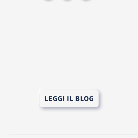
LEGGI IL BLOG