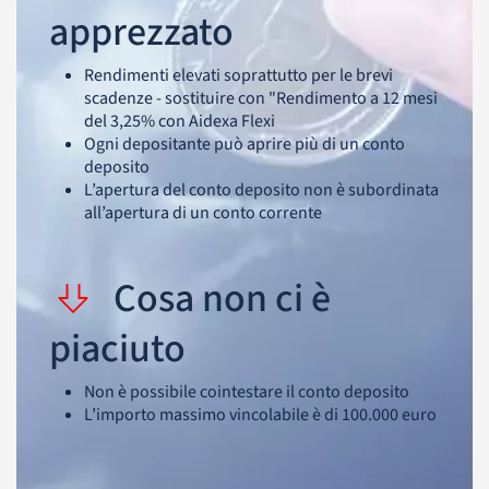
apprezzato
Rendimenti elevati soprattutto per le brevi
scadenze - sostituire con "Rendimento a 12 mesi
del 3,25% con Aidexa Flexi
Ogni depositante può aprire più di un conto
deposito
L’apertura del conto deposito non è subordinata
all’apertura di un conto corrente
Cosa non ci è
piaciuto
Non è possibile cointestare il conto deposito
L’importo massimo vincolabile è di 100.000 euro