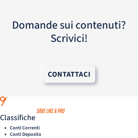
Domande sui contenuti?
Scrivici!
CONTATTACI
Classifiche
Conti Correnti
Conti Deposito