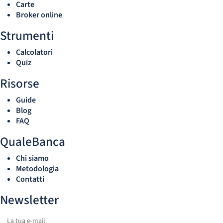
Carte
Broker online
Strumenti
Calcolatori
Quiz
Risorse
Guide
Blog
FAQ
QualeBanca
Chi siamo
Metodologia
Contatti
Newsletter