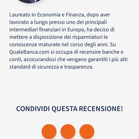
Laureato in Economia e Finanza, dopo aver
lavorato a lungo presso uno dei principali
intermediari finanziari in Europa, ha deciso di
mettere a disposizione dei risparmiatori le
conoscenze maturate nel corso degli anni. Su
QualeBanca.com si occupa di recensire banche e
conti, assicurandosi che vengano garantiti i più alti
standard di sicurezza e trasparenza.
CONDIVIDI QUESTA RECENSIONE!