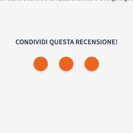
CONDIVIDI QUESTA RECENSIONE!