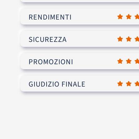
RENDIMENTI
SICUREZZA
PROMOZIONI
GIUDIZIO FINALE