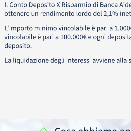
Il Conto Deposito X Risparmio di Banca Aide
ottenere un rendimento lordo del 2,1% (ne
L'importo minimo vincolabile è pari a 1.00
vincolabile è pari a 100.000€ e ogni deposit
deposito.
La liquidazione degli interessi avviene alla 