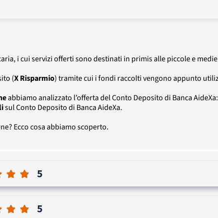
a, i cui servizi offerti sono destinati in primis alle piccole e medie 
ito (
X Risparmio
) tramite cui i fondi raccolti vengono appunto utiliz
ne
abbiamo analizzato l’offerta del Conto Deposito di Banca AideXa:
li
sul Conto Deposito di Banca AideXa.
iene? Ecco cosa abbiamo scoperto.
5
5