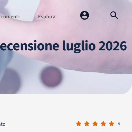
trumenti
Esplora
recensione luglio 2026
nto
5