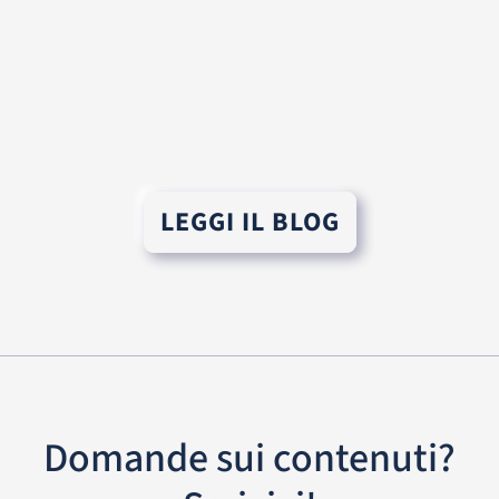
LEGGI IL BLOG
Domande sui contenuti?