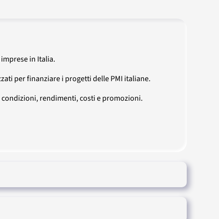
imprese in Italia.
zati per finanziare i progetti delle PMI italiane.
 condizioni, rendimenti, costi e promozioni.