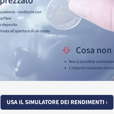
prezzato
scadenze - sostituire con
a Flexi
o deposito
inata all’apertura di un conto
Cosa non 
Non è possibile cointestar
L’importo massimo vincola
USA IL SIMULATORE DEI RENDIMENTI ›