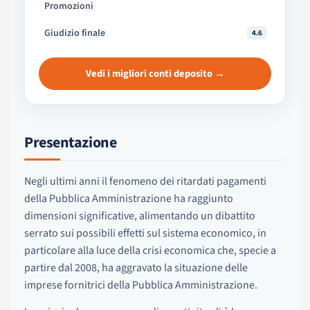
Promozioni
Giudizio finale
4.6
Vedi i migliori conti deposito →
Presentazione
Negli ultimi anni il fenomeno dei ritardati pagamenti
della Pubblica Amministrazione ha raggiunto
dimensioni significative, alimentando un dibattito
serrato sui possibili effetti sul sistema economico, in
particolare alla luce della crisi economica che, specie a
partire dal 2008, ha aggravato la situazione delle
imprese fornitrici della Pubblica Amministrazione.