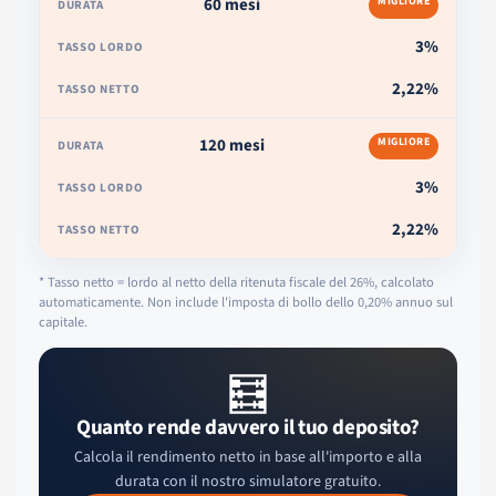
60 mesi
MIGLIORE
3%
2,22%
120 mesi
MIGLIORE
3%
2,22%
* Tasso netto = lordo al netto della ritenuta fiscale del 26%, calcolato
automaticamente. Non include l'imposta di bollo dello 0,20% annuo sul
capitale.
🧮
Quanto rende davvero il tuo deposito?
Calcola il rendimento netto in base all'importo e alla
durata con il nostro simulatore gratuito.