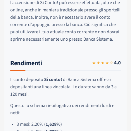
l’accensione di Si Conto! può essere effettuata, oltre che
online, anche in maniera tradizionale presso gli sportelli
della banca. Inoltre, non è necessario avere il conto
corrente d'appoggio presso la banca. Ciò significa che
puoi utilizzare il tuo attuale conto corrente e non dovrai
aprirne necessariamente uno presso Banca Sistema.
Rendimenti
4.0
★★★★☆
Il conto deposito
Si conto!
di Banca Sistema offre ai
depositanti una linea vincolata. Le durate vanno da 3 a
120 mesi.
Questo lo schema riepilogativo dei rendimenti lordi e
netti:
3 mesi: 2,20% (
1,628%
)