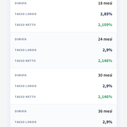
18 mesi
2,85%
2,109%
24 mesi
2,9%
2,146%
30 mesi
2,9%
2,146%
36 mesi
2,9%