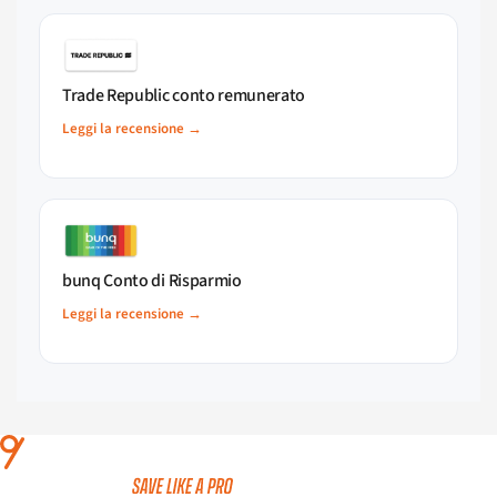
Trade Republic conto remunerato
Leggi la recensione →
bunq Conto di Risparmio
Leggi la recensione →