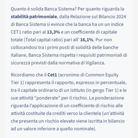
Quanto è solida Banca Sistema? Per quanto riguarda la
stabilità patrimoniale
, dalla Relazione sul Bilancio 2024
di Banca Sistema si evince che la banca ha un un indice
CET1 ratio pari al
13,3%
e un coefficiente di capitale
totale (Total capital ratio) pari all’
16,1%
. Pur non
collocandosi tra i primi posti di solidità delle banche
italiane, Banca Sistema rispetta i requisiti patrimoniali di
sicurezza previsti dalla normativa di Vigilanza.
Ricordiamo che il
Cet1
(acronimo di Common Equity
Tier 1) rappresenta il rapporto, espresso in percentuale,
tra il capitale ordinario di un istituto (in gergo Tier 1) e le
sue attività “ponderate” per il rischio. La ponderazione
riguarda l’applicazione di un coefficiente di rischio alle
attività costituite da crediti verso la clientela (un’attività
che presenta un rischio elevato viene iscritta in bilancio
ad un valore inferiore a quello nominale).