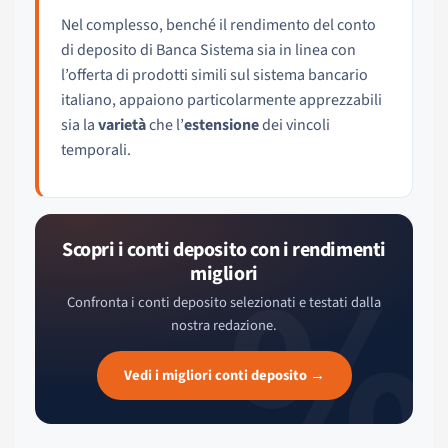
Nel complesso, benché il rendimento del conto
di deposito di Banca Sistema sia in linea con
l’offerta di prodotti simili sul sistema bancario
italiano, appaiono particolarmente apprezzabili
sia la
varietà
che l’
estensione
dei vincoli
temporali.
%
Scopri i conti deposito con i rendimenti
migliori
Confronta i conti deposito selezionati e testati dalla
nostra redazione.
Vedi i migliori conti deposito →