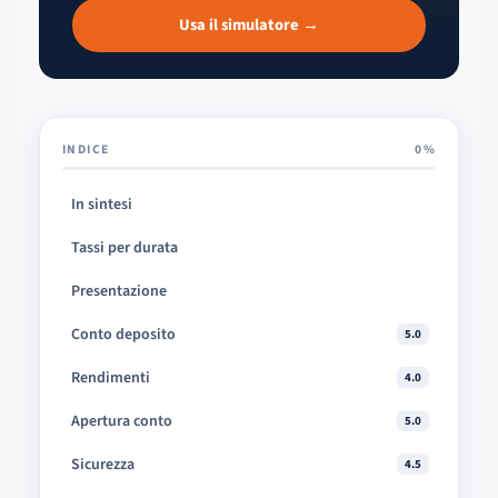
Usa il simulatore →
INDICE
0%
In sintesi
Tassi per durata
Presentazione
Conto deposito
5.0
Rendimenti
4.0
Apertura conto
5.0
Sicurezza
4.5