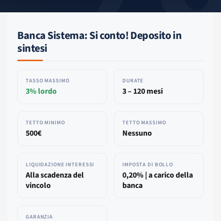
Banca Sistema: Si conto! Deposito in
sintesi
TASSO MASSIMO
DURATE
3% lordo
3 – 120 mesi
TETTO MINIMO
TETTO MASSIMO
500€
Nessuno
LIQUIDAZIONE INTERESSI
IMPOSTA DI BOLLO
Alla scadenza del
0,20% | a carico della
vincolo
banca
GARANZIA