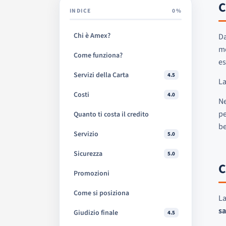
C
INDICE
0%
Chi è Amex?
Da
mo
Come funziona?
es
Servizi della Carta
4.5
La
Costi
4.0
Ne
pe
Quanto ti costa il credito
be
Servizio
5.0
Sicurezza
5.0
C
Promozioni
Come si posiziona
L
s
Giudizio finale
4.5