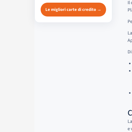
Il
Le migliori carte di credito →
Pl
Pe
La
Ap
Di
C
La
e 