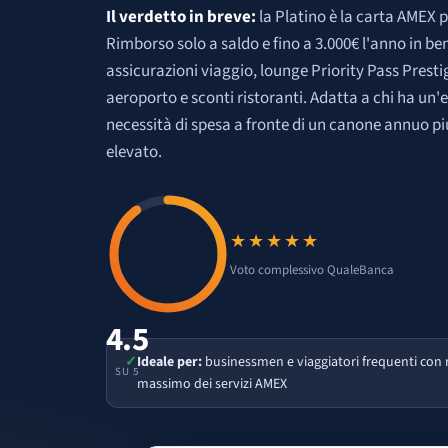
Il verdetto in breve:
la Platino è la carta AMEX 
Rimborso solo a saldo e fino a 3.000€ l'anno in ben
assicurazioni viaggio, lounge Priority Pass Prestig
aeroporto e sconti ristoranti. Adatta a chi ha un'
necessità di spesa a fronte di un canone annuo p
elevato.
★★★★★
Voto 4.5 su 5
Voto complessivo QualeBanca
4.5
✓
Ideale per:
businessmen e viaggiatori frequenti con r
SU 5
massimo dei servizi AMEX