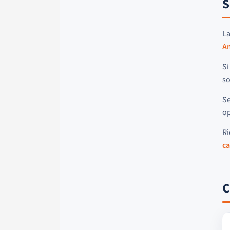
S
La
Am
Si
so
Se
o
Ri
ca
C