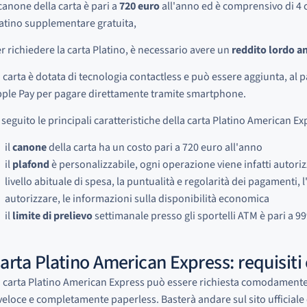
 canone della carta è pari a
720 euro
all'anno ed è comprensivo di 4 c
atino supplementare gratuita,
r richiedere la carta Platino, è necessario avere un
reddito lordo a
 carta è dotata di tecnologia contactless e può essere aggiunta, al par
ple Pay per pagare direttamente tramite smartphone.
 seguito le principali caratteristiche della carta Platino American Ex
il
canone
della carta ha un costo pari a 720 euro all'anno
il
plafond
è personalizzabile, ogni operazione viene infatti autorizz
livello abituale di spesa, la puntualità e regolarità dei pagamenti,
autorizzare, le informazioni sulla disponibilità economica
il
limite di prelievo
settimanale presso gli sportelli ATM è pari a 999
arta Platino American Express: requisiti 
 carta Platino American Express può essere richiesta comodament
veloce e completamente paperless. Basterà andare sul sito ufficial