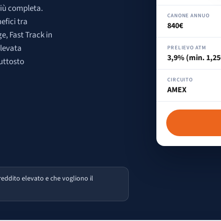
più completa.
CANONE ANNUO
efici tra
840€
e, Fast Track in
elevata
PRELIEVO ATM
3,9% (min. 1,25
iuttosto
CIRCUITO
AMEX
eddito elevato e che vogliono il