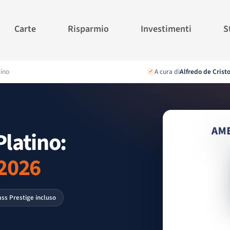
Carte
Risparmio
Investimenti
S
ino
A cura di
Alfredo de Crist
✓
latino:
 2026
ass Prestige incluso