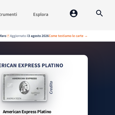
trumenti
Esplora
ofaro
Aggiornato il
3 agosto 2026
Come testiamo le carte →
✓
American Express Platino