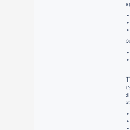
a 
Oc
T
L’
di
ot