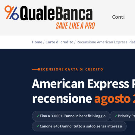
Conti
Home
/
Carte di credito
/ Recensione American Express Plat
RECENSIONE CARTA DI CREDITO
American Express P
recensione
agosto
Fino a 3.000€ l'anno in benefici viaggio
Priority P
Canone 840€/anno, tutto a saldo senza interessi