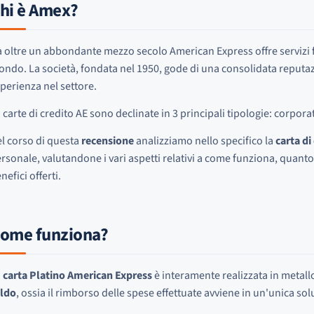
hi è Amex?
 oltre un abbondante mezzo secolo American Express offre servizi fina
ndo. La società, fondata nel 1950, gode di una consolidata reputazi
perienza nel settore.
 carte di credito AE sono declinate in 3 principali tipologie: corpora
l corso di questa
recensione
analizziamo nello specifico la
carta d
rsonale, valutandone i vari aspetti relativi a come funziona, quanto 
nefici offerti.
ome funziona?
a
carta Platino American Express
è interamente realizzata in metall
aldo
, ossia il rimborso delle spese effettuate avviene in un'unica so