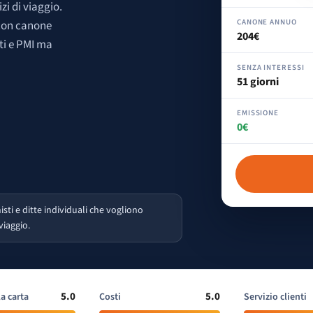
zi di viaggio.
CANONE ANNUO
 con canone
204€
sti e PMI ma
SENZA INTERESSI
51 giorni
EMISSIONE
0€
sti e ditte individuali che vogliono
viaggio.
5.0
5.0
la carta
Costi
Servizio clienti