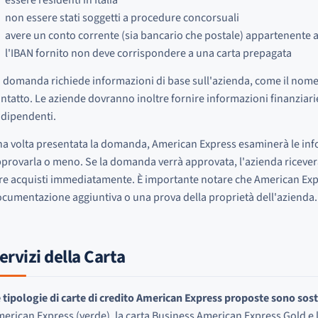
non essere stati soggetti a procedure concorsuali
avere un conto corrente (sia bancario che postale) appartenente a
l'IBAN fornito non deve corrispondere a una carta prepagata
 domanda richiede informazioni di base sull'azienda, come il nome, i 
ntatto. Le aziende dovranno inoltre fornire informazioni finanziari
 dipendenti.
a volta presentata la domanda, American Express esaminerà le info
provarla o meno. Se la domanda verrà approvata, l'azienda riceverà 
re acquisti immediatamente. È importante notare che American Exp
cumentazione aggiuntiva o una prova della proprietà dell'azienda.
ervizi della Carta
 tipologie di carte di credito American Express proposte sono so
erican Express (verde), la carta Business American Express Gold e 