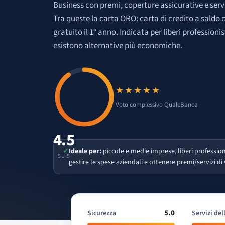
Business con premi, coperture assicurative e servi
Tra queste la carta ORO: carta di credito a saldo
gratuito il 1° anno. Indicata per liberi professioni
esistono alternative più economiche.
★★★★★
Voto 4.5 su 5
Voto complessivo QualeBanca
4.5
✓
Ideale per:
piccole e medie imprese, liberi professioni
SU 5
gestire le spese aziendali e ottenere premi/servizi di 
5.0
Sicurezza
Servizi del