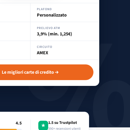
PLAFOND
Personalizzato
PRELIEVO ATM
3,9% (min. 1,25€)
CIRCUITO
AMEX
Le migliori carte di credito
1.5 su Trustpilot
4.5
★
390+ recensioni utenti