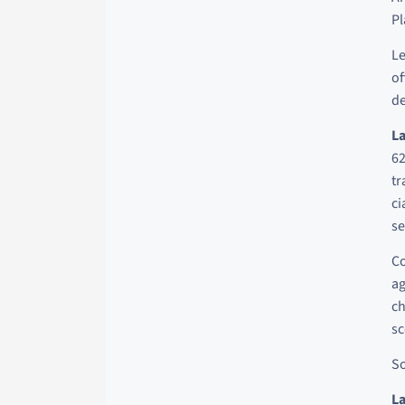
Pl
Le
of
de
La
62
tr
ci
se
Co
ag
ch
sc
So
La