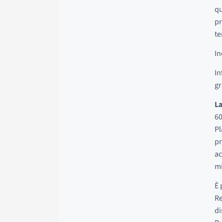
qu
pr
te
In
In
gr
La
60
Pl
pr
ac
m
È 
Re
di