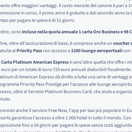
anto offre maggiori vantaggi. Il costo mensile del canone è pari a 
omozione in corso, il primo anno è gratuito e dal secondo anno la q
mpo per pagare le spese è di 51 giorni.
oltre, sono
incluse nella quota annuale 1 carta Oro Business e 98
fine, oltre all'assicurazione di base, è compreso anche un
voucher d
atuita al
Priority Pass
con accesso a
1200 lounge aeroportuali
con 
 Carta Platinum American Express
è senz'altro quella che offre i m
 euro per un totale di euro 720 euro annuali deducibili fiscalmente.
atinum di American Express dà diritto a tutta una serie di vantaggi e b
ogramma Priority Pass Prestige per l'accesso alle lounge aeroportua
cesso, oltre al Servizio Platinum Business Card, che aiuta a organizz
inuto.
previsto anche il servizio Free Now, l'app per taxi più popolare in 
sorts garantisce l'accesso a oltre 1.000 hotel in tutto il mondo. Con l
sposizione fino a 58 giorni per pagare le spese senza costi aggiuntiv