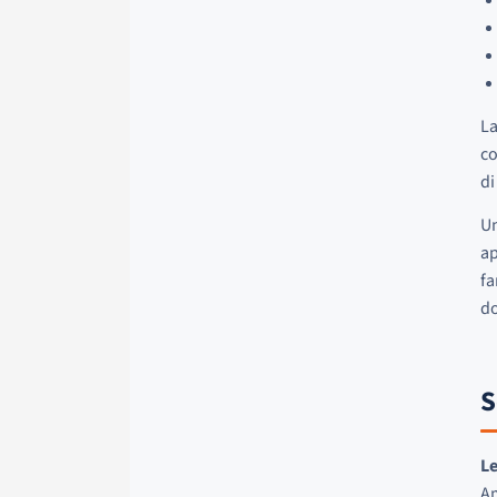
La
co
di
Un
ap
fa
do
S
Le
Am