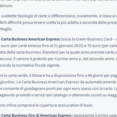
atinum.
 suddette tipologie di carte si differenziano, ovviamente, in base ai d
ferti affinché possa essere scelta la più adatta a seconda delle pro
ttaglio.
 Carta Business American Express
(ossia la Green Business Card – 
 euro (per carte emesse fino al 31 gennaio 2015) e 75 euro (per car
atta della carta business Standard per la quale sono previste carte 
ascuna. Il canone è gratuito per il primo anno e, dal secondo anno, i
condo la normativa fiscale vigente.
n la carta verde, il titolare ha a disposizione fino a 48 giorni per p
giuntivo. La Carta Business American Express da automaticamente
e consente di guadagnare punti per ogni euro speso con la carta. I 
egliendo prodotti e servizi dal catalogo o ottenendo sconti su viaggi
no infine comprese le coperture assicurative di base.
 Carta Business Oro di American Express
rappresenta il primo upgr