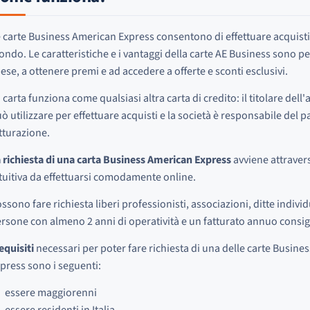
 carte Business American Express consentono di effettuare acquisti p
ndo. Le caratteristiche e i vantaggi della carte AE Business sono pen
ese, a ottenere premi e ad accedere a offerte e sconti esclusivi.
 carta funziona come qualsiasi altra carta di credito: il titolare dell
ò utilizzare per effettuare acquisti e la società è responsabile del p
tturazione.
 richiesta di una carta Business American Express
avviene attraver
tuitiva da effettuarsi comodamente online.
ssono fare richiesta liberi professionisti, associazioni, ditte individu
rsone con almeno 2 anni di operatività e un fatturato annuo consig
equisiti
necessari per poter fare richiesta di una delle carte Busin
press sono i seguenti:
essere maggiorenni
essere residenti in Italia