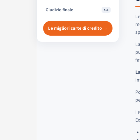
Giudizio finale
4.5
Le
mo
Le migliori carte di credito →
sp
La
pu
fa
La
in
Po
pe
I
r
Ex