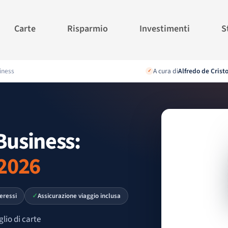
Carte
Risparmio
Investimenti
S
iness
A cura di
Alfredo de Crist
✓
Business:
 2026
teressi
Assicurazione viaggio inclusa
lio di carte