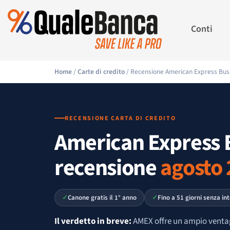
Conti
Home
/
Carte di credito
/ Recensione American Express Bus
RECENSIONE CARTA DI CREDITO
American Express 
recensione
agosto
Canone gratis il 1° anno
Fino a 51 giorni senza in
Il verdetto in breve:
AMEX offre un ampio ventag