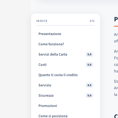
P
INDICE
0%
Presentazione
Am
of
Come funziona?
Am
Servizi della Carta
5.0
Fo
co
Costi
5.0
ha
Quanto ti costa il credito
Da
Servizio
4.5
Am
la
Sicurezza
5.0
Promozioni
C
Come si posiziona