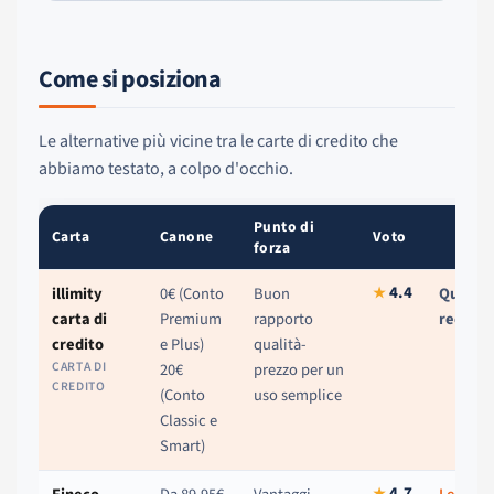
Come si posiziona
Le alternative più vicine tra le carte di credito che
abbiamo testato, a colpo d'occhio.
Punto di
Carta
Canone
Voto
forza
4.4
illimity
0€ (Conto
Buon
Questa
★
carta di
Premium
rapporto
recensi
credito
e Plus)
qualità-
CARTA DI
20€
prezzo per un
CREDITO
(Conto
uso semplice
Classic e
Smart)
4.7