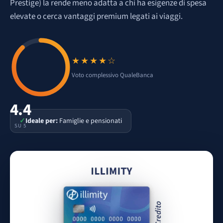
Prestige) la rende meno adatta a chi ha esigenze di spesa
elevate o cerca vantaggi premium legati ai viaggi.
★★★★☆
Voto 4.4 su 5
Voto complessivo QualeBanca
4.4
✓
Ideale per:
Famiglie e pensionati
SU 5