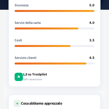
5.0
Sicurezza
4.0
Servizi della carta
3.5
Costi
4.5
Servizio clienti
1,8 su Trustpilot
★
500+ recensioni
↑
Cosa abbiamo apprezzato