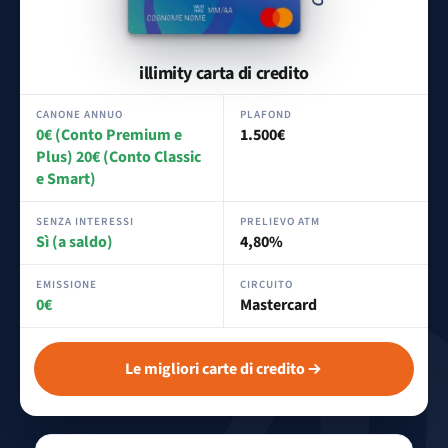
illimity carta di credito
CANONE ANNUO
PLAFOND
0€ (Conto Premium e
1.500€
Plus) 20€ (Conto Classic
e Smart)
SENZA INTERESSI
PRELIEVO ATM
Sì (a saldo)
4,80%
EMISSIONE
CIRCUITO
0€
Mastercard
Le migliori carte di credito