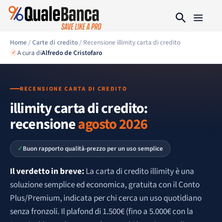
Home
/
Carte di credito
/ Recensione illimity carta di credito
A cura di
Alfredo de Cristofaro
✓
RECENSIONE CARTA DI CREDITO
illimity carta di credito:
recensione
agosto 2026
Buon rapporto qualità-prezzo per un uso semplice
Il verdetto in breve:
La carta di credito illimity è una
soluzione semplice ed economica, gratuita con il Conto
Plus/Premium, indicata per chi cerca un uso quotidiano
senza fronzoli. Il plafond di 1.500€ (fino a 5.000€ con la