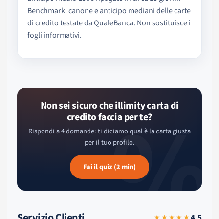
Benchmark: canone e anticipo mediani delle carte
di credito testate da QualeBanca. Non sostituisce i
fogli informativi.
%
Non sei sicuro che illimity carta di
credito faccia per te?
Rispondi a 4 domande: ti diciamo qual è la carta giusta
per il tuo profilo.
Fai il quiz (2 min)
Servizio Clienti
4.5
★★★★★