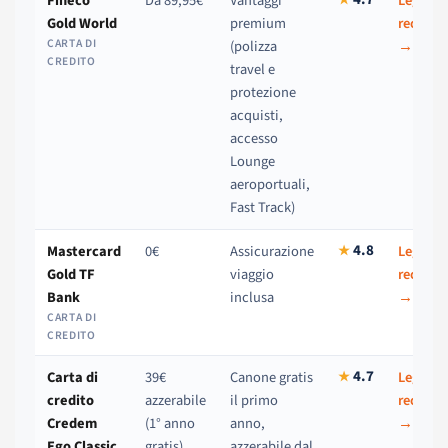
Fineco
Da 89,95€
Vantaggi
Leggi la
★
Gold World
premium
recensi
CARTA DI
(polizza
→
CREDITO
travel e
protezione
acquisti,
accesso
Lounge
aeroportuali,
Fast Track)
4.8
Mastercard
0€
Assicurazione
Leggi la
★
Gold TF
viaggio
recensi
Bank
inclusa
→
CARTA DI
CREDITO
4.7
Carta di
39€
Canone gratis
Leggi la
★
credito
azzerabile
il primo
recensi
Credem
(1° anno
anno,
→
Ego Classic
gratis)
azzerabile dal