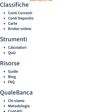
Classifiche
Conti Correnti
Conti Deposito
Carte
Broker online
Strumenti
Calcolatori
Quiz
Risorse
Guide
Blog
FAQ
QualeBanca
Chi siamo
Metodologia
Contatti