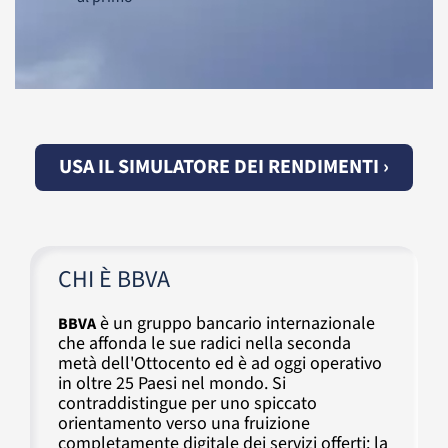
USA IL SIMULATORE DEI RENDIMENTI ›
CHI È BBVA
è un gruppo bancario internazionale
BBVA
che affonda le sue radici nella seconda
metà dell'Ottocento ed è ad oggi operativo
in oltre 25 Paesi nel mondo. Si
contraddistingue per uno spiccato
orientamento verso una fruizione
completamente digitale dei servizi offerti: la