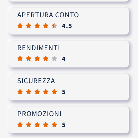
APERTURA CONTO
4.5
RENDIMENTI
4
SICUREZZA
5
PROMOZIONI
5