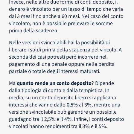
Invece, nelle altre due forme di conti deposito, il
denaro è vincolato per un lasso di tempo che varia
dai 3 mesi fino anche a 60 mesi. Nel caso del conto
vincolato, non è possibile prelevare le somme
prima della scadenza.
Nelle versioni svincolabili hai la possibilità di
liberare i soldi prima della scadenza del vincolo. A
seconda dei casi potresti però incorrere nel
pagamento di una penale oppure nella perdita
parziale o totale degli interessi maturati.
Ma
quanto rende un conto deposito
? Dipende
dalla tipologia di conto e dalla tempistica. In
media, su un conto deposito libero si applicano
interessi che vanno dallo 0,5% al 3%, mentre una
versione svincolabile può garantire un possibile
guadagno tra il 2,5% e il 4%. Infine, i conti deposito
vincolati hanno rendimenti tra il 3% e il 5%.