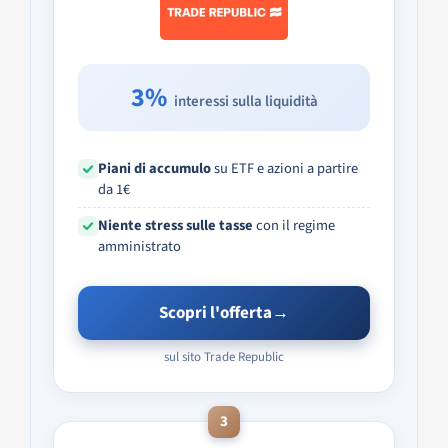
3%
interessi sulla liquidità
Piani di accumulo
su ETF e azioni a partire
da 1€
Niente stress sulle tasse
con il regime
amministrato
Scopri l'offerta
sul sito Trade Republic
3