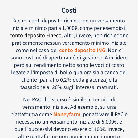
Costi
Alcuni conti deposito richiedono un versamento
iniziale minimo pari a 1.000€, come per esempio il
conto deposito Fineco
. Altri, invece, non richiedono
praticamente nessun versamento minimo iniziale
come nel caso del
conto deposito ING
. Non ci
sono costi né di apertura né di gestione. A incidere
però sul rendimento netto sono le voci di costo
legate all'imposta di bollo qualora sia a carico del
cliente (pari allo 0,2% della giacenza) e la
tassazione al 26% sugli interessi maturati.
Nei PAC, il discorso è simile in termini di
versamento iniziale. Ad esempio, su una
piattaforma come
Moneyfarm
, per attivare il PAC è
necessario un versamento iniziale di 5.000€, e
quelli successivi devono essere di 100€. Invece,
altre piattaforme non applicano un importo