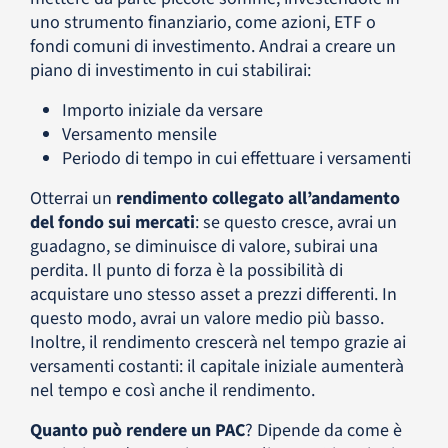
uno strumento finanziario, come azioni, ETF o
fondi comuni di investimento. Andrai a creare un
piano di investimento in cui stabilirai:
Importo iniziale da versare
Versamento mensile
Periodo di tempo in cui effettuare i versamenti
Otterrai un
rendimento collegato all’andamento
del fondo sui mercati
: se questo cresce, avrai un
guadagno, se diminuisce di valore, subirai una
perdita. Il punto di forza è la possibilità di
acquistare uno stesso asset a prezzi differenti. In
questo modo, avrai un valore medio più basso.
Inoltre, il rendimento crescerà nel tempo grazie ai
versamenti costanti: il capitale iniziale aumenterà
nel tempo e così anche il rendimento.
Quanto può rendere un PAC
? Dipende da come è