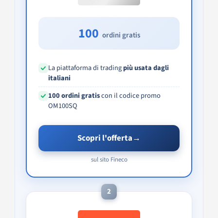
100
ordini gratis
La piattaforma di trading
più usata dagli
italiani
100 ordini gratis
con il codice promo
OM100SQ
Scopri l'offerta
sul sito Fineco
2