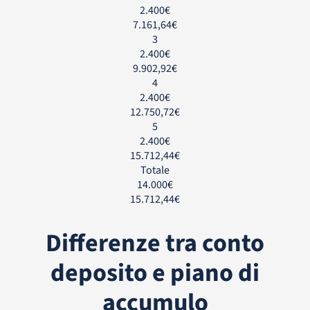
2.400€
7.161,64€
3
2.400€
9.902,92€
4
2.400€
12.750,72€
5
2.400€
15.712,44€
Totale
14.000€
15.712,44€
Differenze tra conto
deposito e piano di
accumulo