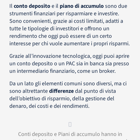
Il
conto deposito
e il
piano di accumulo
sono due
strumenti finanziari per risparmiare e investire.
Sono convenienti, grazie ai costi limitati, adatti a
tutte le tipologie di investitori e offrono un
rendimento che oggi può essere di un certo
interesse per chi vuole aumentare i propri risparmi.
Grazie all’innovazione tecnologica, oggi puoi aprire
un conto deposito o un PAC sia in banca sia presso
un intermediario finanziario, come un broker.
Da un lato gli elementi comuni sono diversi, ma ci
sono altrettante
differenze
dal punto di vista
dell’obiettivo di risparmio, della gestione del
denaro, dei costi e dei rendimenti.
Conti deposito e Piani di accumulo hanno in