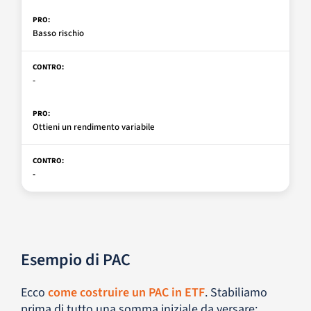
Basso rischio
-
Ottieni un rendimento variabile
-
Esempio di PAC
Ecco
come costruire un PAC in ETF
. Stabiliamo
prima di tutto una somma iniziale da versare: