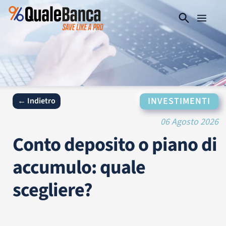
INVESTIMENTI
← Indietro
06 Agosto 2026
Conto deposito o piano di
accumulo: quale
scegliere?